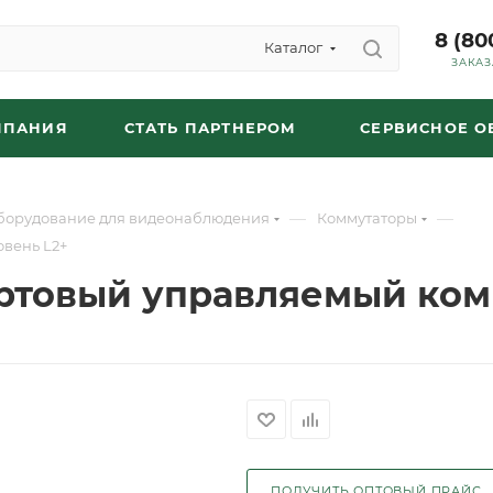
8 (80
Каталог
ЗАКАЗ
МПАНИЯ
СТАТЬ ПАРТНЕРОМ
СЕРВИСНОЕ 
—
—
оборудование для видеонаблюдения
Коммутаторы
овень L2+
ртовый управляемый комм
ПОЛУЧИТЬ ОПТОВЫЙ ПРАЙС