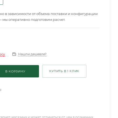
о в зависимости от объема поставки и конфигурации
— мы оперативно подготовим расчет.
Нашли дешевле?
осу
КУПИТЬ В 1 КЛИК
В КОРЗИНУ
о
тернет-магазина и может отличаться от цен в розничных