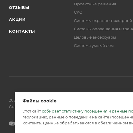
Проектные решения
ОТЗЫВЫ
СКС
АКЦИИ
Системы охранно-пожарной
Системы оповещения и тран
КОНТАКТЫ
Деловые аксессуары
Система умный дом
2026 © Обращаем Ваше внимание на то, что вся информаци
Файлы cookie
Статьи 437 (2) ГК РФ.
Этот сайт
собирает статистику посещения и данные п
геолокацию, данные о поведении на сайте (посещённы
контента. Данные обрабатываются в обезличенном ви