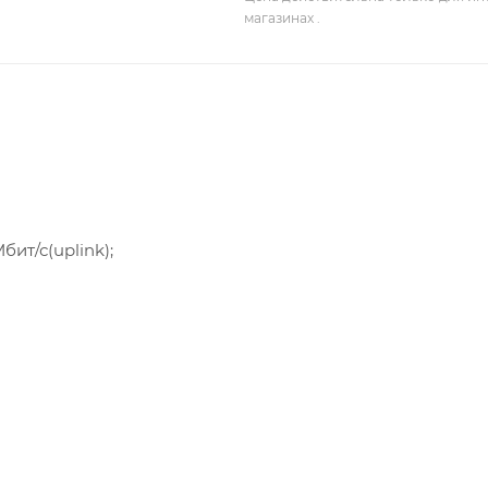
магазинах .
бит/с(uplink);