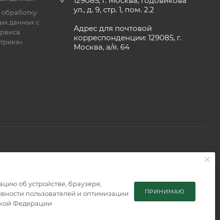
129085, г. Москва, Годовикова
ул., д. 9, стр. 1, пом. 2.2
 обработку
ых данных с
Адрес для почтовой
рвиса
корреспонденции: 129085, г.
етрика»
Москва, а/я. 64
 является публичной офертой, определяемой положениями
мацию об устройстве, браузере,
ПРИНИМАЮ
тивности пользователей и оптимизации
ской Федерации