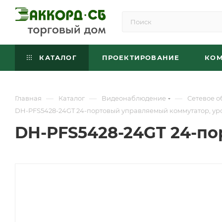
КАТАЛОГ
ПРОЕКТИРОВАНИЕ
КО
—
—
—
Главная
Каталог
Видеонаблюдение
Сетевое 
DH-PFS5428-24GT 24-портовый управляемый коммутатор, ур
DH-PFS5428-24GT 24-по