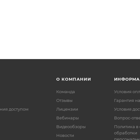
О КОМПАНИИ
ИНФОРМА
Команда
Условия оп
Отзывы
Гарантия на
ния доступом
Лицензии
Условия дос
Вебинары
Вопрос-отв
Видеообзоры
Политика в
обработки
Новости
персональн