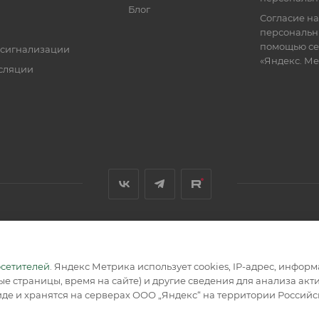
Блог
Согласие на
персональн
помощью се
 сигнализации
«Яндекс. М
сляции
я, размещенная на сайте, носит информационный характер и не
осетителей
. Яндекс Метрика использует cookies, IP-адрес, инфор
е страницы, время на сайте) и другие сведения для анализа ак
де и хранятся на серверах ООО „Яндекс“ на территории Россий