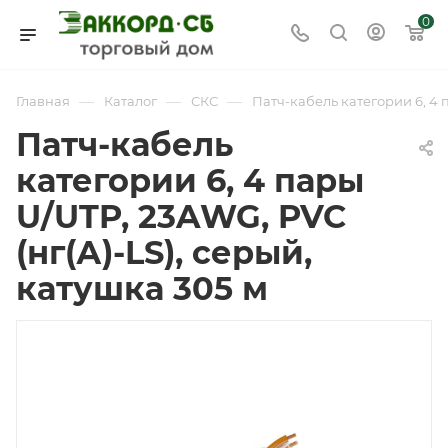
0
—
—
—
Главная
Каталог
СКС
Патч-кабель категории 6, 4 п
Патч-кабель
категории 6, 4 пары
U/UTP, 23AWG, PVC
(нг(А)-LS), серый,
катушка 305 м