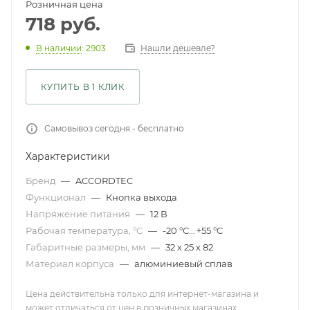
Розничная цена
718
руб.
Нашли дешевле?
В наличии
: 2903
КУПИТЬ В 1 КЛИК
Самовывоз сегодня - бесплатно
Характеристики
Бренд
—
ACCORDTEC
Функционал
—
Кнопка выхода
Напряжение питания
—
12 В
Рабочая температура, °С
—
-20 °С… +55 °C
Габаритные размеры, мм
—
32 х 25 х 82
Материал корпуса
—
алюминиевый сплав
Цена действительна только для интернет-магазина и
может отличаться от цен в розничных магазинах .