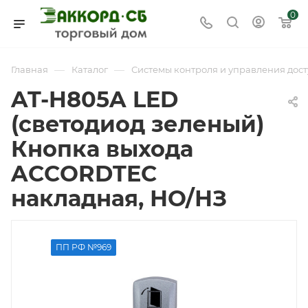
0
—
—
Главная
Каталог
Системы контроля и управления дост
AT-H805A LED
(светодиод зеленый)
Кнопка выхода
ACCORDTEC
накладная, НО/НЗ
ПП РФ №969