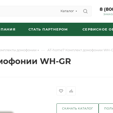
8 (80
Каталог
ЗАКАЗ
МПАНИЯ
СТАТЬ ПАРТНЕРОМ
СЕРВИСНОЕ 
—
омплекты домофонии
AT-home7 Комплект домофонии WH-
омофонии WH-GR
СКАЧАТЬ КАТАЛОГ
ПОЛУ