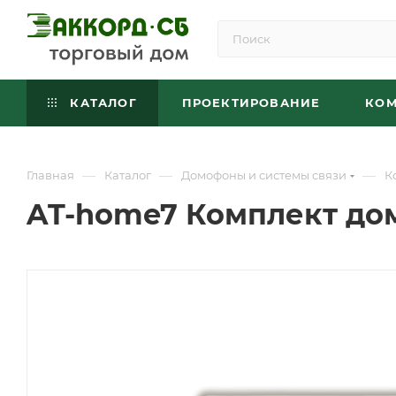
КАТАЛОГ
ПРОЕКТИРОВАНИЕ
КО
—
—
—
Главная
Каталог
Домофоны и системы связи
К
AT-home7 Комплект д