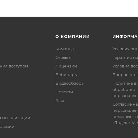
О КОМПАНИИ
ИНФОРМА
Команда
Условия оп
Отзывы
Гарантия на
ния доступом
Лицензии
Условия дос
Вебинары
Вопрос-отв
Видеообзоры
Политика в
обработки
Новости
персональн
Блог
Согласие на
персональн
помощью се
 сигнализации
«Яндекс. М
сляции