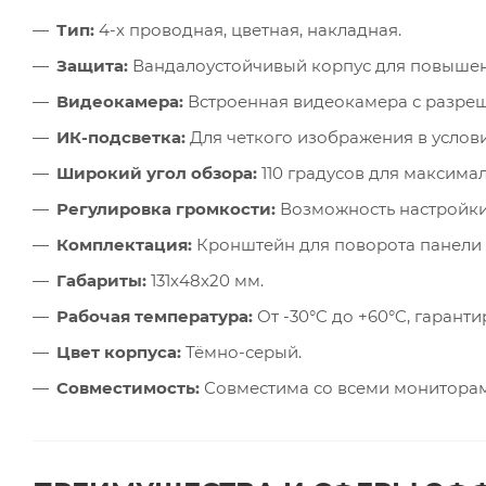
Тип:
4-х проводная, цветная, накладная.
Защита:
Вандалоустойчивый корпус для повышен
Видеокамера:
Встроенная видеокамера с разре
ИК-подсветка:
Для четкого изображения в услов
Широкий угол обзора:
110 градусов для максима
Регулировка громкости:
Возможность настройки
Комплектация:
Кронштейн для поворота панели н
Габариты:
131х48х20 мм.
Рабочая температура:
От -30°C до +60°C, гарант
Цвет корпуса:
Тёмно-серый.
Совместимость:
Совместима со всеми мониторам