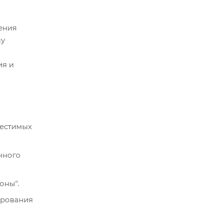
ения
му
ия и
местимых
чного
оны".
ирования