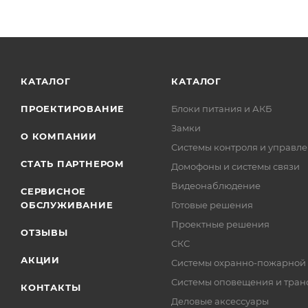
КАТАЛОГ
КАТАЛОГ
ПРОЕКТИРОВАНИЕ
Блоки питания и АКБ
Замки
О КОМПАНИИ
Системы контроля и управле
СТАТЬ ПАРТНЕРОМ
Домофоны и системы связи
Видеонаблюдение
СЕРВИСНОЕ
ОБСЛУЖИВАНИЕ
Готовые решения
Проектные решения
ОТЗЫВЫ
СКС
АКЦИИ
Системы охранно-пожарной
Системы оповещения и тран
КОНТАКТЫ
Деловые аксессуары