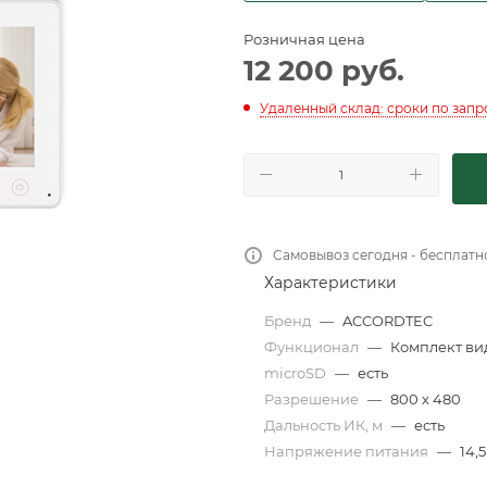
Розничная цена
12 200
руб.
Удаленный склад: сроки по запр
Самовывоз сегодня - бесплатн
Характеристики
Бренд
—
ACCORDTEC
Функционал
—
Комплект в
microSD
—
есть
Разрешение
—
800 х 480
Дальность ИК, м
—
есть
Напряжение питания
—
14,5