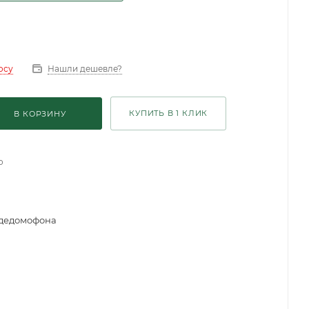
Нашли дешевле?
осу
КУПИТЬ В 1 КЛИК
В КОРЗИНУ
о
идедомофона