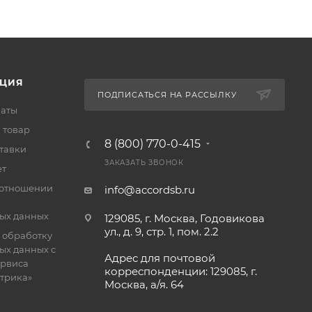
ЦИЯ
ПОДПИСАТЬСЯ НА РАССЫЛКУ
латы
 товар
8 (800) 770-0-415
тавки
ЗАКАЗАТЬ ЗВОНОК
ет
 отношении
info@accordsb.ru
ых данных
129085, г. Москва, Годовикова
ул., д. 9, стр. 1, пом. 2.2
 обработку
ых данных с
Адрес для почтовой
рвиса
корреспонденции: 129085, г.
етрика»
Москва, а/я. 64