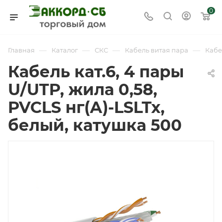
0
—
—
—
—
Главная
Каталог
СКС
Кабель витая пара
Кабе
Кабель кат.6, 4 пары
U/UTP, жила 0,58,
PVCLS нг(А)-LSLTx,
белый, катушка 500