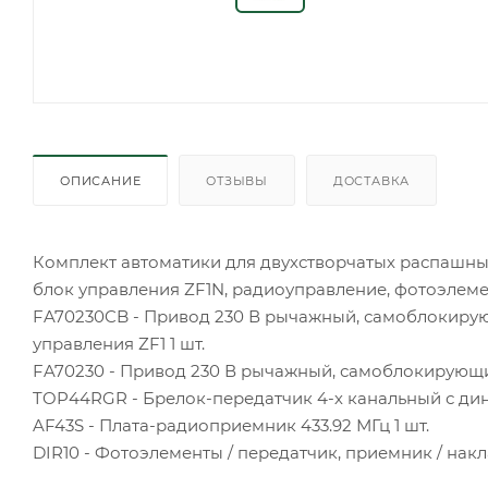
ОПИСАНИЕ
ОТЗЫВЫ
ДОСТАВКА
Комплект автоматики для двухстворчатых распашны
блок управления ZF1N, радиоуправление, фотоэлеме
FA70230CB - Привод 230 В рычажный, самоблокир
управления ZF1 1 шт.
FA70230 - Привод 230 В рычажный, самоблокирующи
TOP44RGR - Брелок-передатчик 4-х канальный с дин
AF43S - Плата-радиоприемник 433.92 МГц 1 шт.
DIR10 - Фотоэлементы / передатчик, приемник / накла