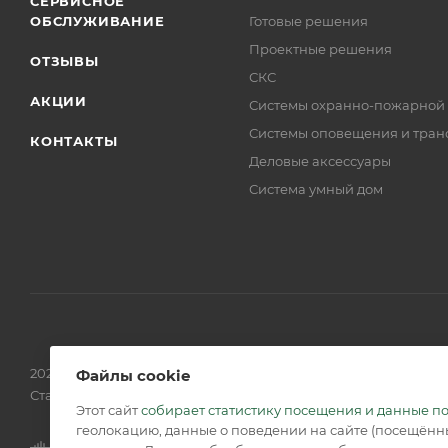
СЕРВИСНОЕ
ОБСЛУЖИВАНИЕ
Готовые решения
Проектные решения
ОТЗЫВЫ
СКС
АКЦИИ
Системы охранно-пожарной
Системы оповещения и тран
КОНТАКТЫ
Деловые аксессуары
Система умный дом
2026 © Обращаем Ваше внимание на то, что вся информаци
Файлы cookie
Статьи 437 (2) ГК РФ.
Этот сайт
собирает статистику посещения и данные п
геолокацию, данные о поведении на сайте (посещённы