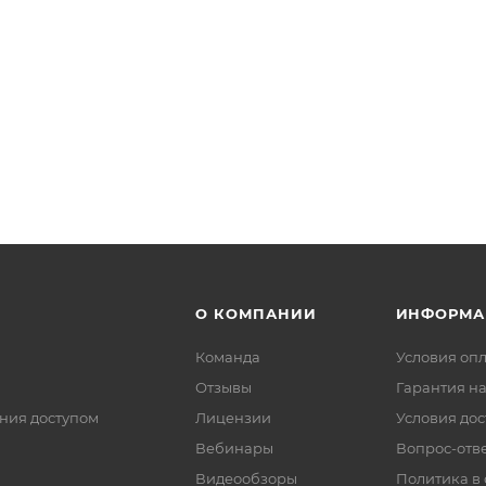
О КОМПАНИИ
ИНФОРМА
Команда
Условия оп
Отзывы
Гарантия на
ния доступом
Лицензии
Условия дос
Вебинары
Вопрос-отв
Видеообзоры
Политика в