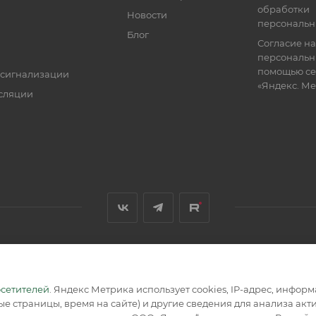
обработки
Новости
персональн
Блог
Согласие на
персональн
помощью се
 сигнализации
«Яндекс. М
сляции
я, размещенная на сайте, носит информационный характер и не
осетителей
. Яндекс Метрика использует cookies, IP-адрес, инфор
е страницы, время на сайте) и другие сведения для анализа ак