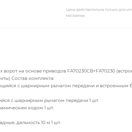
Цена действительна только для ин
магазинах .
х ворот на основе приводов FA70230CB+FA70230 (встр
нты) Состав комплекта:
ующийся с шарнирным рычагом передачи и встроенным 
йся с шарнирным рычагом передачи 1 шт.
амическим кодом 1 шт.
дные, дальность 10 м 1 шт.