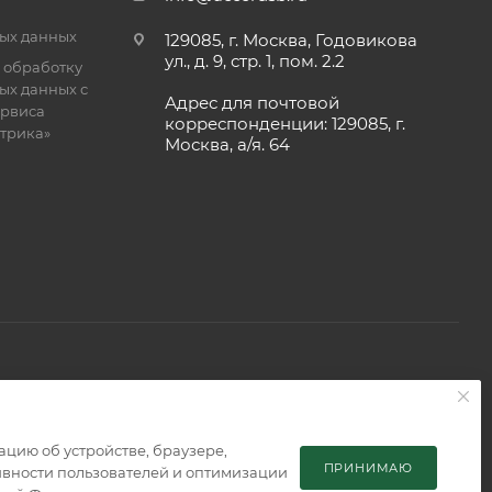
ых данных
129085, г. Москва, Годовикова
ул., д. 9, стр. 1, пом. 2.2
 обработку
ых данных с
Адрес для почтовой
рвиса
корреспонденции: 129085, г.
етрика»
Москва, а/я. 64
 является публичной офертой, определяемой положениями
мацию об устройстве, браузере,
ПРИНИМАЮ
тивности пользователей и оптимизации