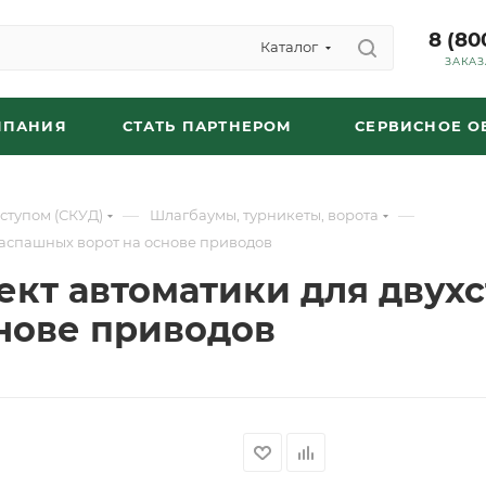
8 (80
Каталог
ЗАКАЗ
МПАНИЯ
СТАТЬ ПАРТНЕРОМ
СЕРВИСНОЕ 
—
—
ступом (СКУД)
Шлагбаумы, турникеты, ворота
аспашных ворот на основе приводов
кт автоматики для двухс
нове приводов