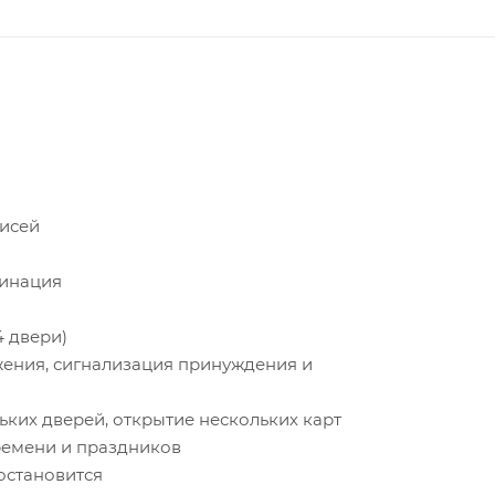
писей
бинация
4 двери)
ржения, сигнализация принуждения и
ьких дверей, открытие нескольких карт
ремени и праздников
 остановится