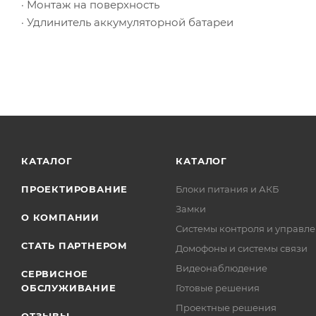
· Монтаж на поверхность
· Удлинитель аккумуляторной батареи
КАТАЛОГ
КАТАЛОГ
ПРОЕКТИРОВАНИЕ
Блоки питания и АКБ
Замки
О КОМПАНИИ
Системы контроля и управле
СТАТЬ ПАРТНЕРОМ
Домофоны и системы связи
Видеонаблюдение
СЕРВИСНОЕ
ОБСЛУЖИВАНИЕ
Готовые решения
Проектные решения
ОТЗЫВЫ