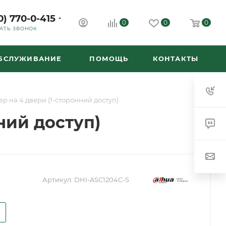
0) 770-0-415
0
0
0
АТЬ ЗВОНОК
ОБСЛУЖИВАНИЕ
ПОМОЩЬ
КОНТАКТЫ
р на 4 двери (1-сторонний доступ)
ний доступ)
Артикул:
DHI-ASC1204C-S