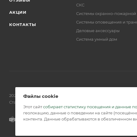
СКС
АКЦИИ
Системы охранно-пожарной
Системы оповещения и тран
КОНТАКТЫ
Деловые аксессуары
Система умный дом
2026 © Обращаем Ваше внимание на то, что вся информаци
Файлы cookie
Статьи 437 (2) ГК РФ.
Этот сайт
собирает статистику посещения и данные п
геолокацию, данные о поведении на сайте (посещённы
контента. Данные обрабатываются в обезличенном ви