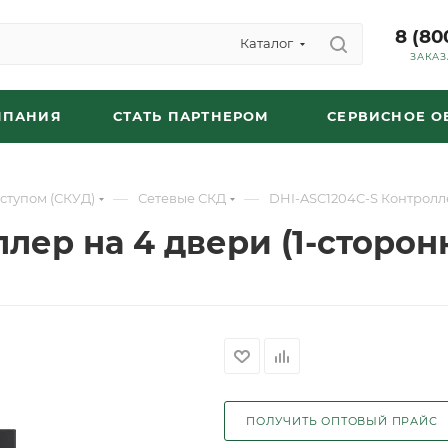
8 (80
Каталог
ЗАКАЗ
МПАНИЯ
СТАТЬ ПАРТНЕРОМ
СЕРВИСНОЕ 
—
—
ступом (СКУД)
Сетевые СКД
DHI-ASC1204C-S Контролле
лер на 4 двери (1-сторон
ПОЛУЧИТЬ ОПТОВЫЙ ПРАЙС