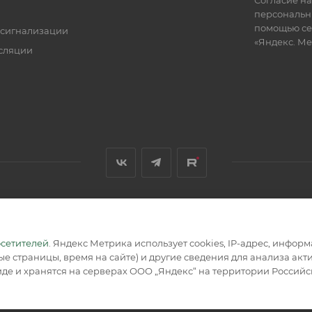
персональн
помощью се
 сигнализации
«Яндекс. М
сляции
я, размещенная на сайте, носит информационный характер и не
осетителей
. Яндекс Метрика использует cookies, IP-адрес, инфор
е страницы, время на сайте) и другие сведения для анализа ак
де и хранятся на серверах ООО „Яндекс“ на территории Россий