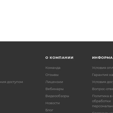
О КОМПАНИИ
ИНФОРМА
Команда
Условия оп
Отзывы
Гарантия на
ния доступом
Лицензии
Условия дос
Вебинары
Вопрос-отв
Видеообзоры
Политика в
обработки
Новости
персональн
Блог
Согласие на