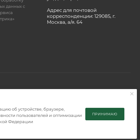
ых данных с
Адрес для почтовой
рвиса
корреспонденции: 129085, г.
етрика»
Москва, а/я. 64
 является публичной офертой, определяемой положениями
мацию об устройстве, браузере,
ПРИНИМАЮ
тивности пользователей и оптимизации
ской Федерации