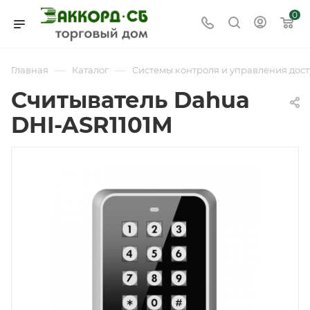
0
—
—
Главная
Каталог
Системы контроля и управления дост
Считыватель Dahua
DHI-ASR1101M