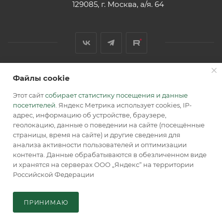
129085, г. Москва, а/я. 64
Файлы cookie
2026 © Обращаем Ваше внимание на то, что вся
информация, размещенная на сайте, носит
Этот сайт
собирает статистику посещения и данные
информационный характер и не является публичной
посетителей
. Яндекс Метрика использует cookies, IP-
офертой, определяемой положениями Статьи 437 (2) ГК РФ.
адрес, информацию об устройстве, браузере,
геолокацию, данные о поведении на сайте (посещённые
страницы, время на сайте) и другие сведения для
анализа активности пользователей и оптимизации
контента. Данные обрабатываются в обезличенном виде
и хранятся на серверах ООО „Яндекс“ на территории
Российской Федерации
В КОРЗИНУ
ПРИНИМАЮ
Главная
Кабинет
Корзина
Каталог