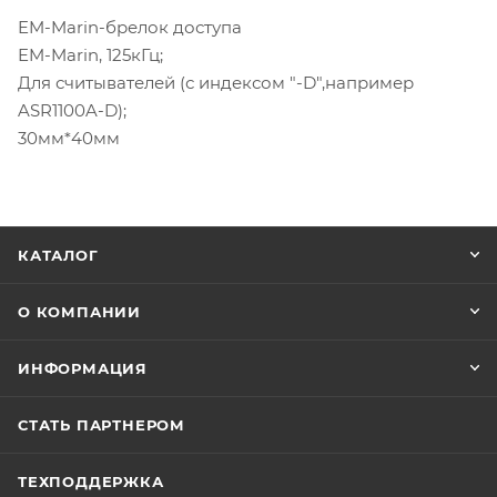
EM-Marin-брелок доступа
EM-Marin, 125кГц;
Для считывателей (с индексом "-D",например
ASR1100A-D);
30мм*40мм
КАТАЛОГ
О КОМПАНИИ
ИНФОРМАЦИЯ
СТАТЬ ПАРТНЕРОМ
ТЕХПОДДЕРЖКА