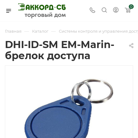
0
—
—
Главная
Каталог
Системы контроля и управления дост
DHI-ID-SM EM-Marin-
брелок доступа