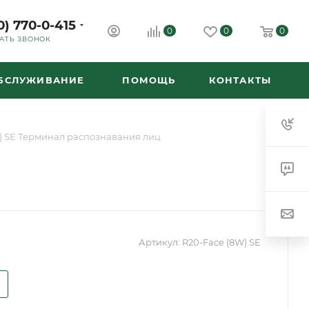
0) 770-0-415
0
0
0
АТЬ ЗВОНОК
ОБСЛУЖИВАНИЕ
ПОМОЩЬ
КОНТАКТЫ
) SE Терминал распознавания лиц
Артикул:
R20-Face (8W) SE