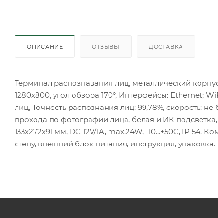
ОПИСАНИЕ
ОТЗЫВЫ
ДОСТАВКА
Терминал распознавания лиц, металлический корпус
1280х800, угол обзора 170°, Интерфейсы: Ethernet; Wi
лиц, Точность распознания лиц: 99,78%, скорость: не б
прохода по фотографии лица, белая и ИК подсветка,
133х272х91 мм, DC 12V/1A, max.24W, -10...+50C, IP 5
стену, внешний блок питания, инструкция, упаковка.