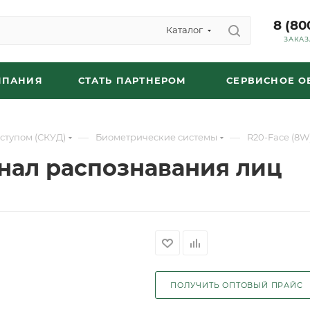
8 (80
Каталог
ЗАКАЗ
МПАНИЯ
СТАТЬ ПАРТНЕРОМ
СЕРВИСНОЕ 
—
—
ступом (СКУД)
Биометрические системы
R20-Face (8W
инал распознавания лиц
ПОЛУЧИТЬ ОПТОВЫЙ ПРАЙС