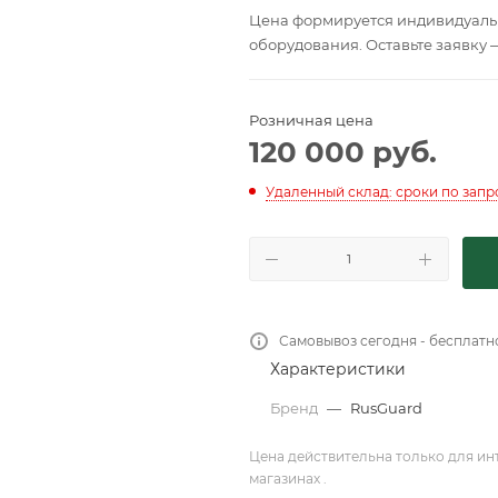
Цена формируется индивидуальн
оборудования. Оставьте заявку 
Розничная цена
120 000
руб.
Удаленный склад: сроки по запр
Самовывоз сегодня - бесплатн
Характеристики
Бренд
—
RusGuard
Цена действительна только для ин
магазинах .