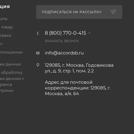
ЦИЯ
ПОДПИСАТЬСЯ НА РАССЫЛКУ
латы
 товар
8 (800) 770-0-415
тавки
ЗАКАЗАТЬ ЗВОНОК
ет
 отношении
info@accordsb.ru
ых данных
129085, г. Москва, Годовикова
ул., д. 9, стр. 1, пом. 2.2
 обработку
ых данных с
Адрес для почтовой
рвиса
корреспонденции: 129085, г.
етрика»
Москва, а/я. 64