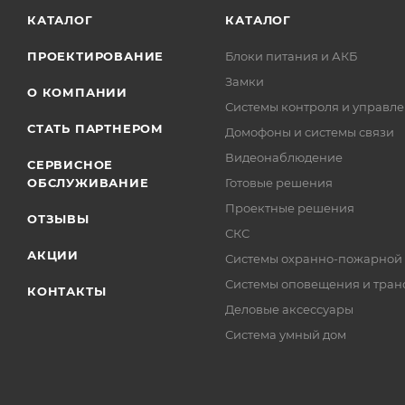
КАТАЛОГ
КАТАЛОГ
ПРОЕКТИРОВАНИЕ
Блоки питания и АКБ
Замки
О КОМПАНИИ
Системы контроля и управле
СТАТЬ ПАРТНЕРОМ
Домофоны и системы связи
Видеонаблюдение
СЕРВИСНОЕ
ОБСЛУЖИВАНИЕ
Готовые решения
Проектные решения
ОТЗЫВЫ
СКС
АКЦИИ
Системы охранно-пожарной
Системы оповещения и тран
КОНТАКТЫ
Деловые аксессуары
Система умный дом