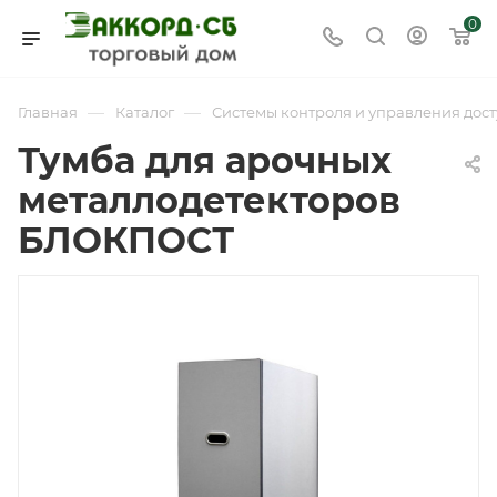
0
—
—
Главная
Каталог
Системы контроля и управления дост
Тумба для арочных
металлодетекторов
БЛОКПОСТ