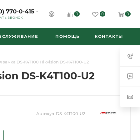
0) 770-0-415
0
0
0
АТЬ ЗВОНОК
ОБСЛУЖИВАНИЕ
ПОМОЩЬ
КОНТАКТЫ
замка DS-K4T100 Hikvision DS-K4T100-U2
ion DS-K4T100-U2
Артикул:
DS-K4T100-U2