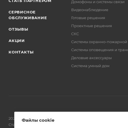
СТАТЬ ПАРТНЕРОМ
Домофоны и системы связи
Видеонаблюдение
СЕРВИСНОЕ
ОБСЛУЖИВАНИЕ
Готовые решения
Проектные решения
ОТЗЫВЫ
СКС
АКЦИИ
Системы охранно-пожарной
Системы оповещения и тран
КОНТАКТЫ
Деловые аксессуары
Система умный дом
2026 © Обращаем Ваше внимание на то, что вся информаци
Файлы cookie
Статьи 437 (2) ГК РФ.