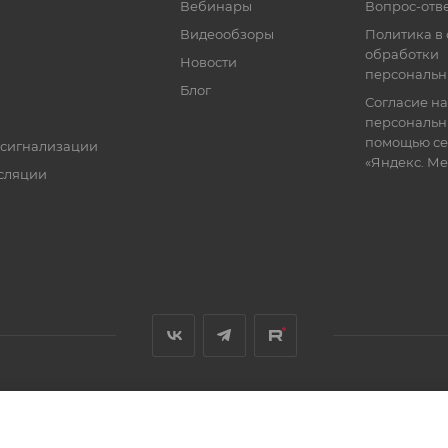
Вебинары
Вопрос-отв
Видеообзоры
Политика в
обработки
Новости
персональн
Блог
Согласие на
персональн
помощью се
 сигнализации
«Яндекс. М
сляции
я, размещенная на сайте, носит информационный характер и не