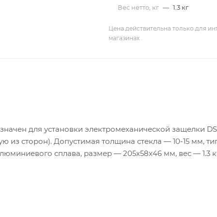
Вес нетто, кг
—
1.3 кг
Цена действительна только для ин
магазинах .
азначен для установки электромеханической защелки DS
ю из сторон). Допустимая толщина стекла — 10-15 мм, ти
юминиевого сплава, размер — 205x58x46 мм, вес — 1.3 кг