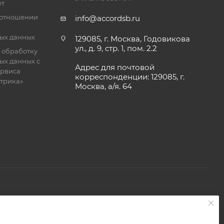
ет
 отношении
info@accordsb.ru
ых данных
129085, г. Москва, Годовикова
ул., д. 9, стр. 1, пом. 2.2
 обработку
ых данных с
Адрес для почтовой
рвиса
корреспонденции: 129085, г.
етрика»
Москва, а/я. 64
 является публичной офертой, определяемой положениями