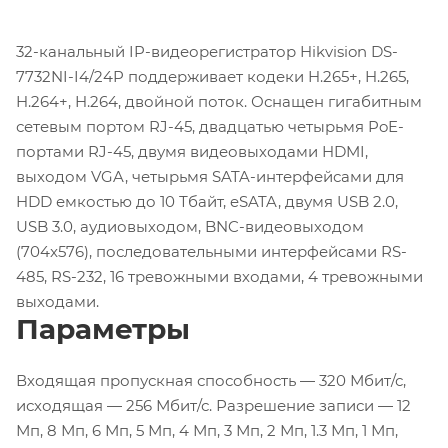
32-канальный IP-видеорегистратор Hikvision DS-
7732NI-I4/24P поддерживает кодеки H.265+, H.265,
H.264+, H.264, двойной поток. Оснащен гигабитным
сетевым портом RJ-45, двадцатью четырьмя PoE-
портами RJ-45, двумя видеовыходами HDMI,
выходом VGA, четырьмя SATA-интерфейсами для
HDD емкостью до 10 Тбайт, eSATA, двумя USB 2.0,
USB 3.0, аудиовыходом, BNC-видеовыходом
(704x576), последовательными интерфейсами RS-
485, RS-232, 16 тревожными входами, 4 тревожными
выходами.
Параметры
Входящая пропускная способность — 320 Мбит/с,
исходящая — 256 Мбит/с. Разрешение записи — 12
Мп, 8 Мп, 6 Мп, 5 Мп, 4 Мп, 3 Мп, 2 Мп, 1.3 Мп, 1 Мп,