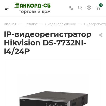
0
—
—
—
Главная
Каталог
Видеонаблюдение
Видеорегист
IP-видеорегистратор
Hikvision DS-7732NI-
I4/24P