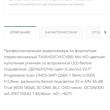
может отличаться от цен в розничных магазинах .
ОПИСАНИЕ
ХАРАКТЕРИСТИКИ
ОТЗЫВЫ
Профессиональная видеокамера 4х форматная
(переключаемый TVI/AHD/CVI/CVBS) Mix-HD цветная
купольная уличная со встроенной LED белой
подсветкой , ДЕНЬ/НОЧЬ-Цвет (ColorVu) 1/2.7"
Progressive Scan CMOS 5МП (2560 ? 1944) 0.0005
f=2,8мм дальность белой подсветки 20 м S/N: 65 dB
True WDR 130дБ, 3D DNR, BLC OSD-меню DC12В/300
мА IP67 109.82 ? 85.56мм -40°…+60°C