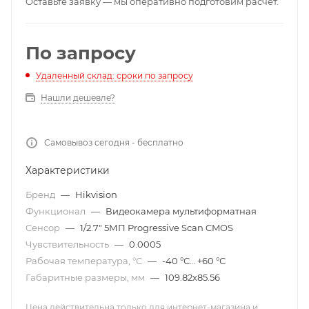
Оставьте заявку — мы оперативно подготовим расчет.
По запросу
Удаленный склад: сроки по запросу
Нашли дешевле?
Самовывоз сегодня - бесплатно
Характеристики
Бренд
—
Hikvision
Функционал
—
Видеокамера мультиформатная
Сенсор
—
1/2.7" 5МП Progressive Scan CMOS
Чувствительность
—
0.0005
Рабочая температура, °С
—
-40 °С… +60 °С
Габаритные размеры, мм
—
109.82х85.56
Цена действительна только для интернет-магазина и