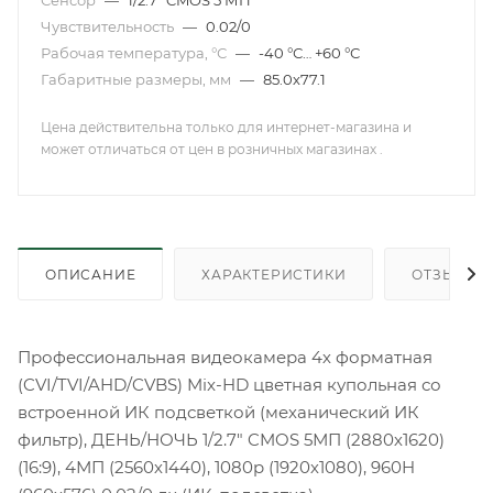
Сенсор
—
1/2.7" CMOS 5 МП
Чувствительность
—
0.02/0
Рабочая температура, °С
—
-40 °С… +60 °С
Габаритные размеры, мм
—
85.0х77.1
Цена действительна только для интернет-магазина и
может отличаться от цен в розничных магазинах .
ОПИСАНИЕ
ХАРАКТЕРИСТИКИ
ОТЗЫВЫ
Профессиональная видеокамера 4х форматная
(CVI/TVI/AHD/CVBS) Mix-HD цветная купольная со
встроенной ИК подсветкой (механический ИК
фильтр), ДЕНЬ/НОЧЬ 1/2.7" CMOS 5МП (2880х1620)
(16:9), 4МП (2560х1440), 1080p (1920х1080), 960H