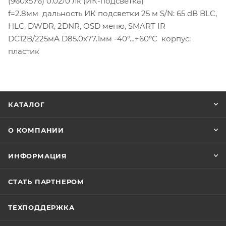
(960х576) 0.02/0 лк (ИК-подсветка)
f=2.8мм дальность ИК подсветки 25 м S/N: 65 dB BLC,
HLC, DWDR, 2DNR, OSD меню, SMART IR
DC12В/225мА D85.0х77.1мм -40°…+60°C корпус:
пластик
КАТАЛОГ
О КОМПАНИИ
ИНФОРМАЦИЯ
СТАТЬ ПАРТНЕРОМ
ТЕХПОДДЕРЖКА