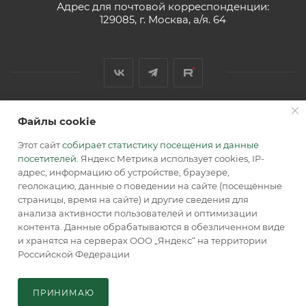
Адрес для почтовой корреспонденции:
129085, г. Москва, а/я. 64
Файлы cookie
2026 © Обращаем Ваше внимание на то, что вся
информация, размещенная на сайте, носит
Этот сайт
собирает статистику посещения и данные
информационный характер и не является публичной
посетителей
. Яндекс Метрика использует cookies, IP-
офертой, определяемой положениями Статьи 437 (2) ГК РФ.
адрес, информацию об устройстве, браузере,
геолокацию, данные о поведении на сайте (посещённые
страницы, время на сайте) и другие сведения для
анализа активности пользователей и оптимизации
контента. Данные обрабатываются в обезличенном виде
и хранятся на серверах ООО „Яндекс“ на территории
Российской Федерации
В КОРЗИНУ
ПРИНИМАЮ