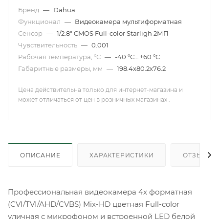
Бренд
—
Dahua
Функционал
—
Видеокамера мультиформатная
Сенсор
—
1/2.8" CMOS Full-color Starligh 2МП
Чувствительность
—
0.001
Рабочая температура, °С
—
-40 °С… +60 °С
Габаритные размеры, мм
—
198.4х80.2х76.2
Цена действительна только для интернет-магазина и
может отличаться от цен в розничных магазинах .
ОПИСАНИЕ
ХАРАКТЕРИСТИКИ
ОТЗЫВЫ
Профессиональная видеокамера 4х форматная
(CVI/TVI/AHD/CVBS) Mix-HD цветная Full-color
уличная с микрофоном и встроенной LED белой