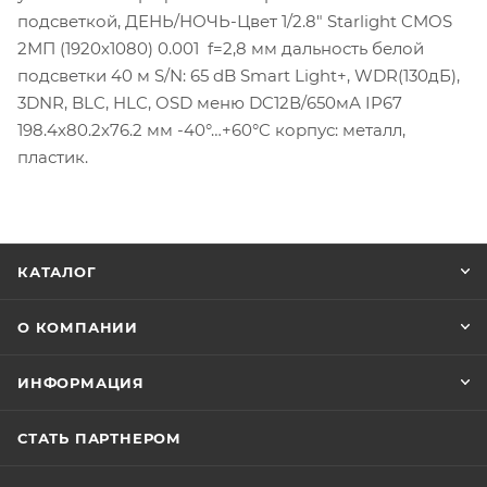
подсветкой, ДЕНЬ/НОЧЬ-Цвет 1/2.8" Starlight CMOS
2МП (1920х1080) 0.001 f=2,8 мм дальность белой
подсветки 40 м S/N: 65 dB Smart Light+, WDR(130дБ),
3DNR, BLC, HLC, OSD меню DC12В/650мА IP67
198.4х80.2х76.2 мм -40°…+60°C корпус: металл,
пластик.
КАТАЛОГ
О КОМПАНИИ
ИНФОРМАЦИЯ
СТАТЬ ПАРТНЕРОМ