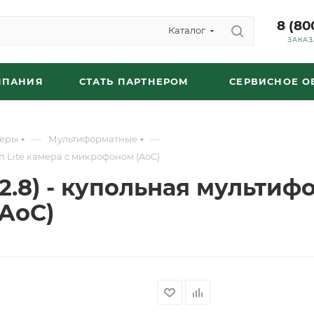
8 (80
Каталог
ЗАКАЗ
МПАНИЯ
СТАТЬ ПАРТНЕРОМ
СЕРВИСНОЕ 
—
—
еры
Мультиформатные
п Lite камера с микрофоном (AoC)
8) - купольная мультифо
AoC)