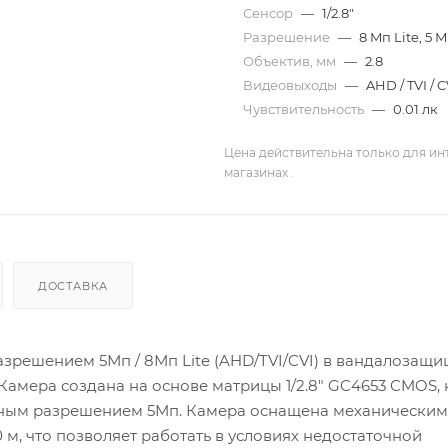
Сенсор
—
1/2.8"
Разрешение
—
8 Mп Lite, 5 
Объектив, мм
—
2.8
Видеовыходы
—
AHD / TVI / 
Чувствительность
—
0.01 лк
Цена действительна только для ин
магазинах .
ДОСТАВКА
азрешением 5Мп / 8Мп Lite (AHD/TVI/CVI) в вандалозащ
 Камера создана на основе матрицы 1/2.8" GC4653 CMOS,
ьным разрешением 5Мп. Камера оснащена механическим
м, что позволяет работать в условиях недостаточной