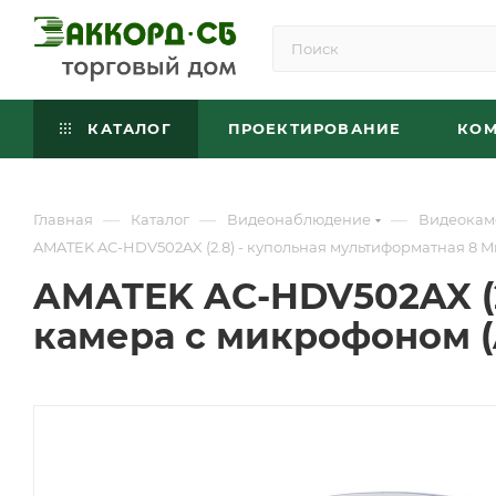
КАТАЛОГ
ПРОЕКТИРОВАНИЕ
КО
—
—
—
Главная
Каталог
Видеонаблюдение
Видеокам
AMATEK AC-HDV502AX (2.8) - купольная мультиформатная 8 M
AMATEK AC-HDV502AX (2.
камера с микрофоном (