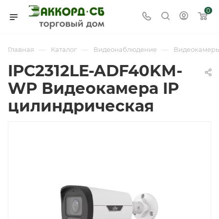
0
—
—
—
Главная
Каталог
Видеонаблюдение
Видеокамер
IPC2312LE-ADF40KM-
WP Видеокамера IP
цилиндрическая