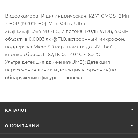
Видеокамера IP цилиндрическая, 1/2.7" CMOS, 2Мп
1080P (1920*1080), Max 30fps, Ultra
265|H.265|H.264|MJPEG, 2 потока, 120дБ WDR, 4.0мм
объектив 0.0003 лк @F1.0, встроенный микрофон,
поддержка Micro SD карт памяти до 512 Гбайт,
кнопка сброса, IP67, IK10, -40 °C ~ 60 °C
Ультра детекция движения(UMD); Детекция
пересечения линии и детекция вторжения(по
обнаружению фигуры человека)
КАТАЛОГ
О КОМПАНИИ