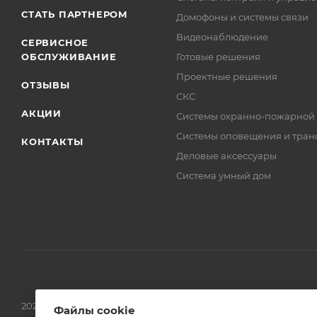
СТАТЬ ПАРТНЕРОМ
Домофоны и системы связи
Видеонаблюдение
СЕРВИСНОЕ
ОБСЛУЖИВАНИЕ
Готовые решения
Проектные решения
ОТЗЫВЫ
СКС
АКЦИИ
Системы охранно-пожарной
Системы оповещения и тран
КОНТАКТЫ
Деловые аксессуары
Система умный дом
2026 © Обращаем Ваше внимание на то, что вся информаци
Файлы cookie