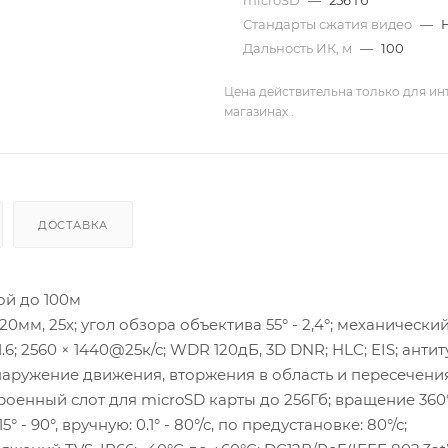
microSD
—
256 Гб
Стандарты сжатия видео
—
H
Дальность ИК, м
—
100
Цена действительна только для ин
магазинах .
ДОСТАВКА
ой до 100м
 120мм, 25x; угол обзора объектива 55° - 2,4°; механически
6; 2560 × 1440@25к/с; WDR 120дБ, 3D DNR; HLC; EIS; антит
 обнаружение движения, вторжения в область и пересечени
роенный слот для microSD карты до 256Гб; вращение 360°
5° - 90°, вручную: 0.1° - 80°/с, по предустановке: 80°/с;