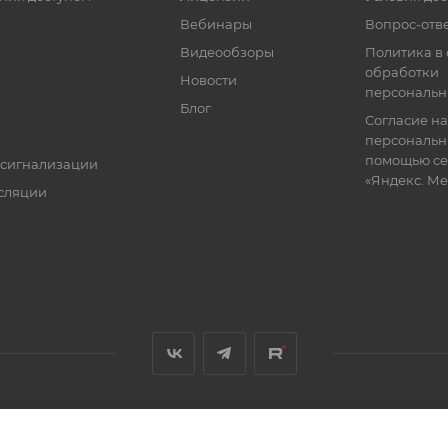
Вебинары
Вопрос-отв
Видеообзоры
Политика в
обработки
Новости
персональн
Блог
Согласие на
персональн
помощью се
 сигнализации
«Яндекс. М
сляции
я, размещенная на сайте, носит информационный характер и не