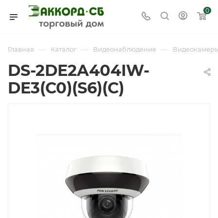
0
—
—
—
Главная
Каталог
Видеонаблюдение
Видеокамер
DS-2DE2A404IW-
DE3(C0)(S6)(C)