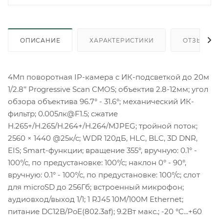
ОПИСАНИЕ
ХАРАКТЕРИСТИКИ
ОТЗЫВЫ
4Мп поворотная IP-камера с ИК-подсветкой до 20м
1/2.8’’ Progressive Scan CMOS; объектив 2.8-12мм; угол
обзора объектива 96.7° - 31.6°; механический ИК-
фильтр; 0.005лк@F1.5; сжатие
H.265+/H.265/H.264+/H.264/MJPEG; тройной поток;
2560 × 1440 @25к/с; WDR 120дБ, HLC, BLC, 3D DNR,
EIS; Smart-функции; вращение 355°, вручную: 0.1° -
100°/с, по предустановке: 100°/с; наклон 0° - 90°,
вручную: 0.1° - 100°/с, по предустановке: 100°/с; слот
для microSD до 256Гб; встроенный микрофон;
аудиовход/выход 1/1; 1 RJ45 10M/100M Ethernet;
питание DC12В/PoE(802.3af); 9.2Вт макс.; -20 °C...+60