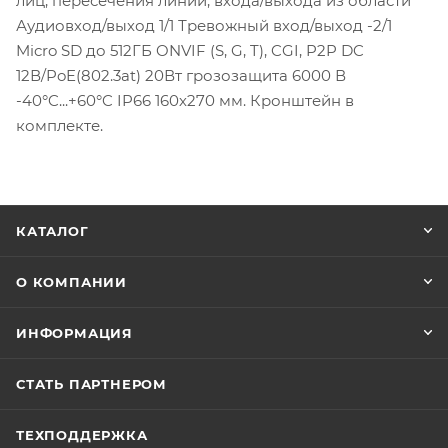
лиц, пересечения линии, входа/выхода из области
Аудиовход/выход 1/1 Тревожный вход/выход -2/1
Micro SD до 512ГБ ONVIF (S, G, T), CGI, P2P DC
12В/PoE(802.3at) 20Вт грозозащита 6000 В
-40°C...+60°C IP66 160х270 мм. Кронштейн в
комплекте.
КАТАЛОГ
О КОМПАНИИ
ИНФОРМАЦИЯ
СТАТЬ ПАРТНЕРОМ
ТЕХПОДДЕРЖКА