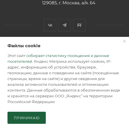
129085, г. Москва, а/я. 64
Файлы cookie
2026 © Обращаем Ваше внимание на то, что вся
информация, размещенная на сайте, носит
Этот сайт
собирает статистику посещения и данные
информационный характер и не является публичной
посетителей
. Яндекс Метрика использует cookies, IP-
офертой, определяемой положениями Статьи 437 (2) ГК РФ.
адрес, информацию об устройстве, браузере,
геолокацию, данные о поведении на сайте (посещённые
страницы, время на сайте) и другие сведения для
анализа активности пользователей и оптимизации
контента. Данные обрабатываются в обезличенном виде
и хранятся на серверах ООО „Яндекс“ на территории
Российской Федерации
В КОРЗИНУ
ПРИНИМАЮ
Главная
Кабинет
Корзина
Каталог