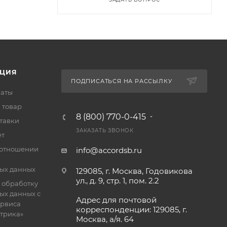
ЦИЯ
ПОДПИСАТЬСЯ НА РАССЫЛКУ
латы
 товар
8 (800) 770-0-415
тавки
ЗАКАЗАТЬ ЗВОНОК
ет
 отношении
info@accordsb.ru
ых данных
129085, г. Москва, Годовикова
ул., д. 9, стр. 1, пом. 2.2
 обработку
ых данных с
Адрес для почтовой
рвиса
корреспонденции: 129085, г.
етрика»
Москва, а/я. 64