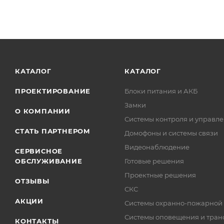
КАТАЛОГ
КАТАЛОГ
ПРОЕКТИРОВАНИЕ
Блоки питания и АКБ
Замки
О КОМПАНИИ
Системы контроля и управле
СТАТЬ ПАРТНЕРОМ
Домофоны и системы связи
Видеонаблюдение
СЕРВИСНОЕ
ОБСЛУЖИВАНИЕ
Готовые решения
Проектные решения
ОТЗЫВЫ
СКС
АКЦИИ
Системы охранно-пожарной
Системы оповещения и тран
КОНТАКТЫ