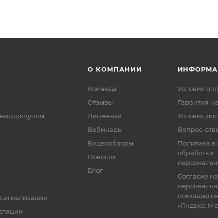
О КОМПАНИИ
ИНФОРМА
Команда
Условия оп
Отзывы
Гарантия на
ния доступом
Лицензии
Условия дос
Вебинары
Вопрос-отв
Видеообзоры
Политика в
обработки
Новости
персональн
Блог
Согласие на
персональн
помощью се
 сигнализации
«Яндекс. М
сляции