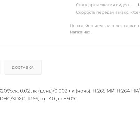
Стандарты сжатия видео
—
Скорость передачи макс. к/се
Цена действительна только для ин
магазинах .
ДОСТАВКА
20°/сек, 0.02 лк (день)/0.002 лк (ночь), H.265 MP, H.264 HP
DHC/SDXC, IP66, от -40 до +50°C