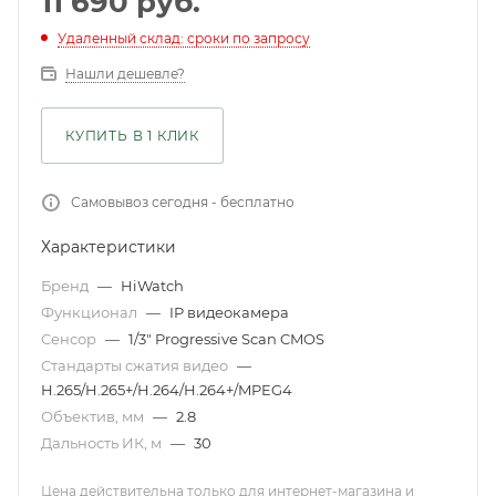
11 690
руб.
Удаленный склад: сроки по запросу
Нашли дешевле?
КУПИТЬ В 1 КЛИК
Самовывоз сегодня - бесплатно
Характеристики
Бренд
—
HiWatch
Функционал
—
IP видеокамера
Сенсор
—
1/3" Progressive Scan CMOS
Стандарты сжатия видео
—
H.265/H.265+/H.264/H.264+/MPEG4
Объектив, мм
—
2.8
Дальность ИК, м
—
30
Цена действительна только для интернет-магазина и