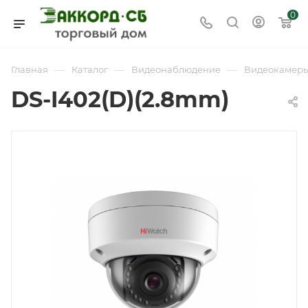
0
—
—
—
Главная
Каталог
Видеонаблюдение
Видеокамер
DS-I402(D)(2.8mm)