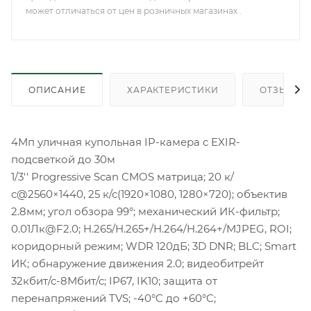
может отличаться от цен в розничных магазинах .
ОПИСАНИЕ
ХАРАКТЕРИСТИКИ
ОТЗЫВЫ
4Мп уличная купольная IP-камера с EXIR-
подсветкой до 30м
1/3'' Progressive Scan CMOS матрица; 20 к/
с@2560×1440, 25 к/с(1920×1080, 1280×720); объектив
2.8мм; угол обзора 99°; механический ИК-фильтр;
0.01Лк@F2.0; H.265/H.265+/H.264/H.264+/MJPEG, ROI;
коридорный режим; WDR 120дБ; 3D DNR; BLC; Smart
ИК; обнаружение движения 2.0; видеобитрейт
32кбит/с-8Мбит/с; IP67, IK10; защита от
перенапряжений TVS; -40°C до +60°C;