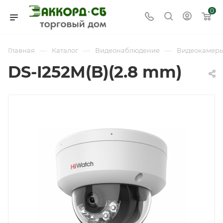
0
—
—
—
Главная
Каталог
Видеонаблюдение
Видеокамер
DS-I252M(B)(2.8 mm)