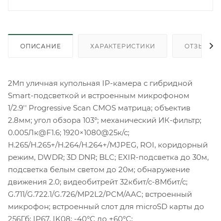
ОПИСАНИЕ
ХАРАКТЕРИСТИКИ
ОТЗЫВЫ
2Мп уличная купольная IP-камера с гибридной
Smart-подсветкой и встроенным микрофоном
1/2.9'' Progressive Scan CMOS матрица; объектив
2.8мм; угол обзора 103°; механический ИК-фильтр;
0.005Лк@F1.6; 1920×1080@25к/с;
H.265/H.265+/H.264/H.264+/MJPEG, ROI, коридорный
режим, DWDR; 3D DNR; BLC; EXIR-подсветка до 30м,
подсветка белым светом до 20м; обнаружение
движения 2.0; видеобитрейт 32кбит/с-8Мбит/с;
G.711/G.722.1/G.726/MP2L2/PCM/AAC; встроенный
микрофон; встроенный слот для microSD карты до
256Гб; IP67, IK08; -40°C до +60°C;