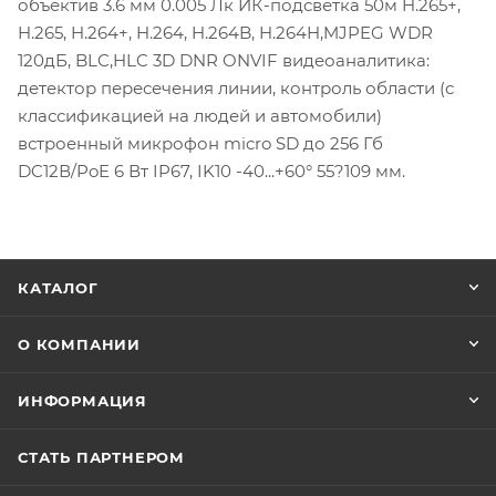
объектив 3.6 мм 0.005 Лк ИК-подсветка 50м H.265+,
H.265, H.264+, H.264, H.264B, H.264H,MJPEG WDR
120дБ, BLC,HLC 3D DNR ONVIF видеоаналитика:
детектор пересечения линии, контроль области (с
классификацией на людей и автомобили)
встроенный микрофон micro SD до 256 Гб
DC12В/PoE 6 Вт IP67, IK10 -40...+60° 55?109 мм.
КАТАЛОГ
О КОМПАНИИ
ИНФОРМАЦИЯ
СТАТЬ ПАРТНЕРОМ