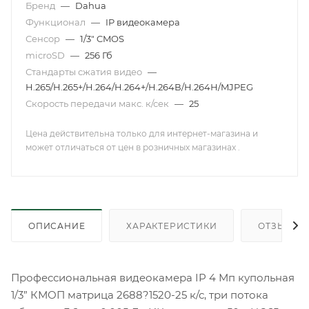
Бренд
—
Dahua
Функционал
—
IP видеокамера
Сенсор
—
1/3" CMOS
microSD
—
256 Гб
Стандарты сжатия видео
—
H.265/H.265+/H.264/H.264+/H.264В/H.264Н/MJPEG
Скорость передачи макс. к/сек
—
25
Цена действительна только для интернет-магазина и
может отличаться от цен в розничных магазинах .
ОПИСАНИЕ
ХАРАКТЕРИСТИКИ
ОТЗЫВЫ
Профессиональная видеокамера IP 4 Мп купольная
1/3” КМОП матрица 2688?1520-25 к/с, три потока