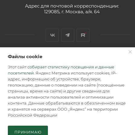
Адрес для почтовой корреспонденции:
129085, г. Москва, а/я. 64
Файлы cookie
2026 © Обращаем Ваше внимание на то, что вся
информация, размещенная на сайте, носит
Этот сайт
собирает статистику посещения и данные
информационный характер и не является публичной
посетителей
. Яндекс Метрика использует cookies, IP-
офертой, определяемой положениями Статьи 437 (2) ГК РФ.
адрес, информацию об устройстве, браузере,
геолокацию, данные о поведении на сайте (посещённые
страницы, время на сайте) и другие сведения для
анализа активности пользователей и оптимизации
контента. Данные обрабатываются в обезличенном виде
и хранятся на серверах ООО „Яндекс“ на территории
Российской Федерации
В КОРЗИНУ
ПРИНИМАЮ