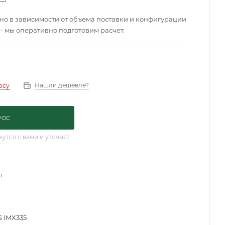
о в зависимости от объема поставки и конфигурации
— мы оперативно подготовим расчет.
Нашли дешевле?
осу
РОС
тся с вами и уточнят
о
S IMX335