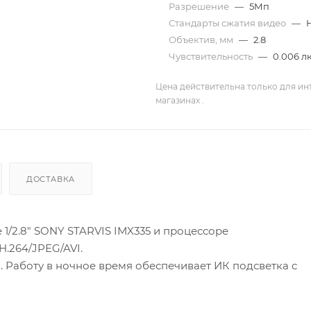
Разрешение
—
5Мп
Стандарты сжатия видео
—
H
Объектив, мм
—
2.8
Чувствительность
—
0.006 л
Цена действительна только для ин
магазинах .
ДОСТАВКА
 1/2.8" SONY STARVIS IMX335 и процессоре
.264/JPEG/AVI.
ы. Работу в ночное время обеспечивает ИК подсветка с