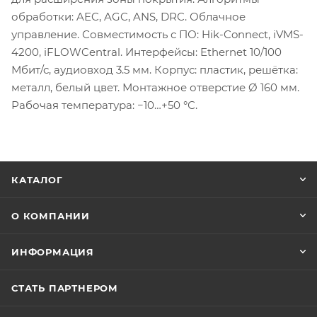
обработки: AEC, AGC, ANS, DRC. Облачное
управление. Совместимость с ПО: Hik-Connect, iVMS-
4200, iFLOWCentral. Интерфейсы: Ethernet 10/100
Мбит/с, аудиовход 3.5 мм. Корпус: пластик, решётка:
металл, белый цвет. Монтажное отверстие Ø 160 мм.
Рабочая температура: −10…+50 °С.
КАТАЛОГ
О КОМПАНИИ
ИНФОРМАЦИЯ
СТАТЬ ПАРТНЕРОМ