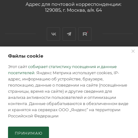
Адрес для почтовой корреспонденции:
129085, г. Москва, а/я. 64
Файлы cookie
2026 © Обращаем Ваше внимание на то, что вся
информация, размещенная на сайте, носит
Этот сайт
собирает статистику посещения и данные
информационный характер и не является публичной
посетителей
. Яндекс Метрика использует cookies, IP-
офертой, определяемой положениями Статьи 437 (2) ГК РФ.
адрес, информацию об устройстве, браузере,
геолокацию, данные о поведении на сайте (посещённые
страницы, время на сайте) и другие сведения для
анализа активности пользователей и оптимизации
контента. Данные обрабатываются в обезличенном виде
и хранятся на серверах ООО „Яндекс“ на территории
Российской Федерации
В КОРЗИНУ
ПРИНИМАЮ