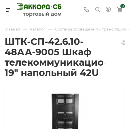
0
—
—
Главная
Каталог
Системы оповещения и трансляции
ШТК-СП-42.6.10-
48АА-9005 Шкаф
телекоммуникационны
19" напольный 42U