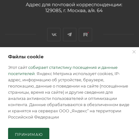
Адрес для почтовой корреспонденции:
129085, г. Москва, а/я. 64
Файлы cookie
2026 © Обращаем Ваше внимание на то, что вся
информация, размещенная на сайте, носит
Этот сайт
собирает статистику посещения и данные
информационный характер и не является публичной
посетителей
. Яндекс Метрика использует cookies, IP-
офертой, определяемой положениями Статьи 437 (2) ГК РФ.
адрес, информацию об устройстве, браузере,
геолокацию, данные о поведении на сайте (посещённые
страницы, время на сайте) и другие сведения для
анализа активности пользователей и оптимизации
контента. Данные обрабатываются в обезличенном виде
и хранятся на серверах ООО „Яндекс“ на территории
Российской Федерации
В КОРЗИНУ
ПРИНИМАЮ