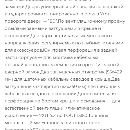
замками.Дверь универсальной навески со вставкой
из ударопрочного тонированного стекла.Угол
поворота двери — 180°.По вентиляционному проему
с выламываемыми заглушками в крыше и
основании.Две пары вертикальных монтажных
направляющих, регулируемых по глубине, с окнами
для аксессуаров.Юнитовая перфорация в задней
части корпуса — для монтажа кабельных
органайзеров, шин заземления и проч.Ригельный
дверной замок.Два заглушенных отверстия (55x422
мм) для щеточных кабельных вводов в крыше.Два
заглушенных отверстия (62x250 мм) для щеточных
кабельных вводов в основании.Дополнительная
перфорация по бортам крыши и основания — для
естественной вентиляции.Климатическое
исполнение — УХЛ 4.2 по ГОСТ 15150.Толщина
металла — 2 мм.Установка винтовых опор
(отверстия М10) для компенсации неровностей