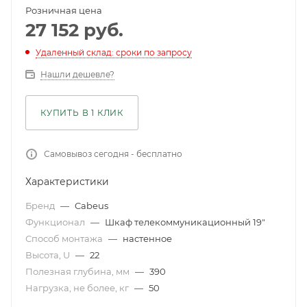
Розничная цена
27 152
руб.
Удаленный склад: сроки по запросу
Нашли дешевле?
КУПИТЬ В 1 КЛИК
Самовывоз сегодня - бесплатно
Характеристики
Бренд
—
Cabeus
Функционал
—
Шкаф телекоммуникационный 19"
Способ монтажа
—
настенное
Высота, U
—
22
Полезная глубина, мм
—
390
Нагрузка, не более, кг
—
50