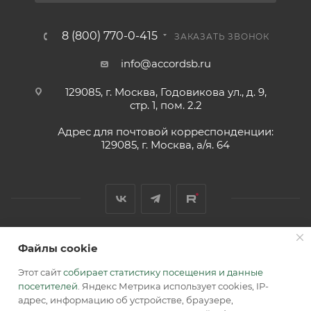
8 (800) 770-0-415
ЗАКАЗАТЬ ЗВОНОК
info@accordsb.ru
129085, г. Москва, Годовикова ул., д. 9,
стр. 1, пом. 2.2
Адрес для почтовой корреспонденции:
129085, г. Москва, а/я. 64
Файлы cookie
2026 © Обращаем Ваше внимание на то, что вся
информация, размещенная на сайте, носит
Этот сайт
собирает статистику посещения и данные
информационный характер и не является публичной
посетителей
. Яндекс Метрика использует cookies, IP-
офертой, определяемой положениями Статьи 437 (2) ГК РФ.
адрес, информацию об устройстве, браузере,