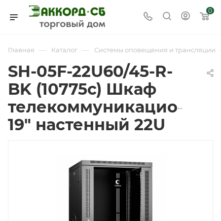
0
—
—
Главная
Каталог
Системы оповещения и трансляции
SH-05F-22U60/45-R-
BK (10775c) Шкаф
телекоммуникационны
19" настенный 22U