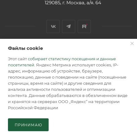
129085, г. Москва, а/я. 64
Файлы cookie
2026 © Обращаем Ваше внимание на то, что вся
информация, размещенная на сайте, носит
Этот сайт
собирает статистику посещения и данные
информационный характер и не является публичной
посетителей
. Яндекс Метрика использует cookies, IP-
офертой, определяемой положениями Статьи 437 (2) ГК РФ.
адрес, информацию об устройстве, браузере,
геолокацию, данные о поведении на сайте (посещённые
страницы, время на сайте) и другие сведения для
анализа активности пользователей и оптимизации
контента. Данные обрабатываются в обезличенном виде
и хранятся на серверах ООО „Яндекс“ на территории
Российской Федерации
В КОРЗИНУ
ПРИНИМАЮ
Главная
Кабинет
Корзина
Каталог