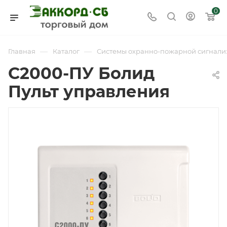
0
—
—
Главная
Каталог
Системы охранно-пожарной сигнали
С2000-ПУ Болид
Пульт управления