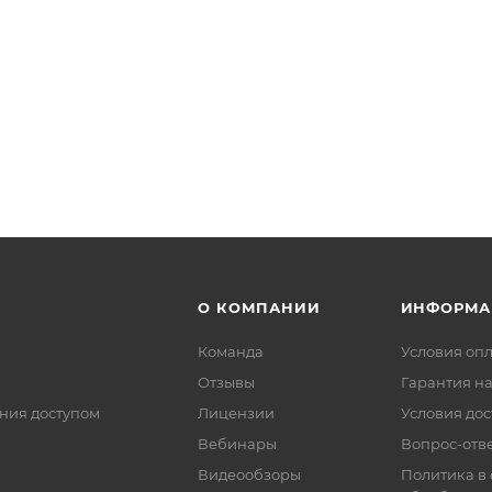
О КОМПАНИИ
ИНФОРМА
Команда
Условия оп
Отзывы
Гарантия на
ния доступом
Лицензии
Условия дос
Вебинары
Вопрос-отв
Видеообзоры
Политика в