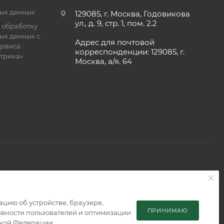
ых данных
129085, г. Москва, Годовикова
ул., д. 9, стр. 1, пом. 2.2
 обработку
ых данных с
Адрес для почтовой
рвиса
корреспонденции: 129085, г.
етрика»
Москва, а/я. 64
 является публичной офертой, определяемой положениями
мацию об устройстве, браузере,
ПРИНИМАЮ
тивности пользователей и оптимизации
ской Федерации