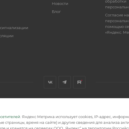
обработки
Новости
персональн
Блог
Согласие на
персональн
помощью се
 сигнализации
«Яндекс. М
сляции
я, размещенная на сайте, носит информационный характер и не
осетителей
. Яндекс Метрика использует cookies, IP-адрес, инфор
е страницы, время на сайте) и другие сведения для анализа ак
де и хранятся на серверах ООО „Яндекс“ на территории Россий