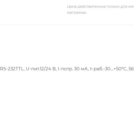
Цена действительна только для ин
магазинах .
32TTL, U-пит.12/24 В, I-потр. 30 мА, t-раб.-30…+50°С, 5