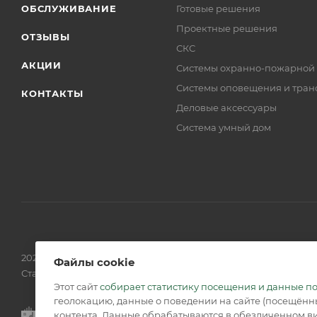
ОБСЛУЖИВАНИЕ
Готовые решения
Проектные решения
ОТЗЫВЫ
СКС
АКЦИИ
Системы охранно-пожарной
Системы оповещения и тран
КОНТАКТЫ
Деловые аксессуары
Система умный дом
2026 © Обращаем Ваше внимание на то, что вся информаци
Файлы cookie
Статьи 437 (2) ГК РФ.
Этот сайт
собирает статистику посещения и данные п
геолокацию, данные о поведении на сайте (посещённы
контента. Данные обрабатываются в обезличенном ви