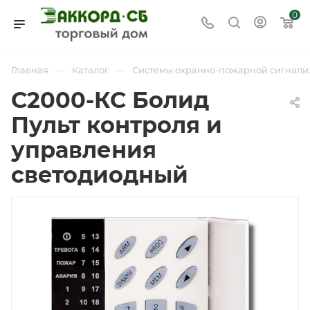
0
—
—
Главная
Каталог
Системы охранно-пожарной сигнали
С2000-КС Болид
Пульт контроля и
управления
светодиодный