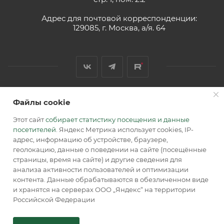
Адрес для почтовой корреспонденции:
129085, г. Москва, а/я. 64
Файлы cookie
2026 © Обращаем Ваше внимание на то, что вся
информация, размещенная на сайте, носит
Этот сайт
собирает статистику посещения и данные
информационный характер и не является публичной
посетителей
. Яндекс Метрика использует cookies, IP-
офертой, определяемой положениями Статьи 437 (2) ГК РФ.
адрес, информацию об устройстве, браузере,
геолокацию, данные о поведении на сайте (посещённые
страницы, время на сайте) и другие сведения для
анализа активности пользователей и оптимизации
контента. Данные обрабатываются в обезличенном виде
и хранятся на серверах ООО „Яндекс“ на территории
Российской Федерации
В КОРЗИНУ