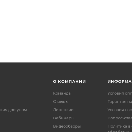
О КОМПАНИИ
ИНФОРМА
Команда
Условия оп
Отзывы
Гарантия на
ния доступом
Лицензии
Условия дос
Вебинары
Вопрос-отв
Видеообзоры
Политика в