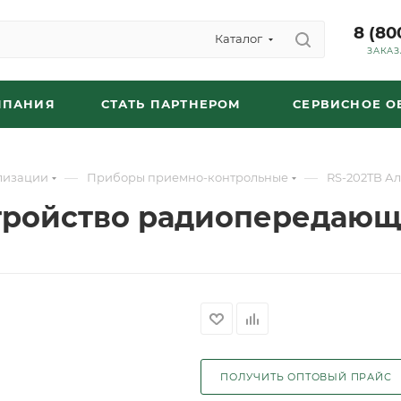
8 (80
Каталог
ЗАКАЗ
МПАНИЯ
СТАТЬ ПАРТНЕРОМ
СЕРВИСНОЕ 
—
—
лизации
Приборы приемно-контрольные
RS-202TB А
стройство радиопередаю
ПОЛУЧИТЬ ОПТОВЫЙ ПРАЙС