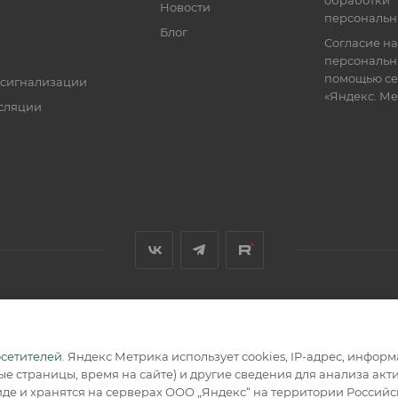
обработки
Новости
персональн
Блог
Согласие на
персональн
помощью се
 сигнализации
«Яндекс. М
сляции
я, размещенная на сайте, носит информационный характер и не
осетителей
. Яндекс Метрика использует cookies, IP-адрес, инфор
е страницы, время на сайте) и другие сведения для анализа ак
де и хранятся на серверах ООО „Яндекс“ на территории Россий