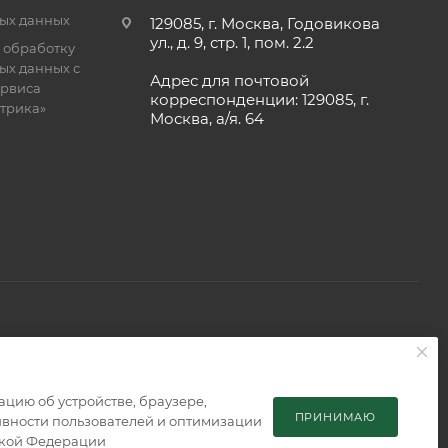
ых данных
129085, г. Москва, Годовикова
ул., д. 9, стр. 1, пом. 2.2
 обработку
ых данных с
Адрес для почтовой
рвиса
корреспонденции: 129085, г.
етрика»
Москва, а/я. 64
 является публичной офертой, определяемой положениями
мацию об устройстве, браузере,
ПРИНИМАЮ
тивности пользователей и оптимизации
ской Федерации