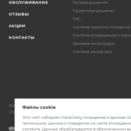
ОБСЛУЖИВАНИЕ
Готовые решения
Проектные решения
ОТЗЫВЫ
СКС
АКЦИИ
Системы охранно-пожарной
Системы оповещения и тран
КОНТАКТЫ
Деловые аксессуары
Система умный дом
2026 © Обращаем Ваше внимание на то, что вся информаци
Файлы cookie
Статьи 437 (2) ГК РФ.
Этот сайт
собирает статистику посещения и данные п
геолокацию, данные о поведении на сайте (посещённы
контента. Данные обрабатываются в обезличенном ви