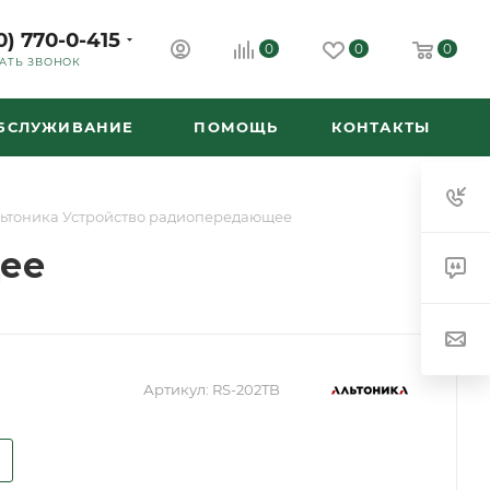
0) 770-0-415
0
0
0
АТЬ ЗВОНОК
ОБСЛУЖИВАНИЕ
ПОМОЩЬ
КОНТАКТЫ
льтоника Устройство радиопередающее
щее
Артикул:
RS-202TB