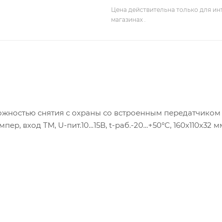
Цена действительна только для ин
магазинах .
жностью снятия с охраны со встроенным передатчиком
ампер, вход ТМ, U-пит.10…15В, t-раб.-20…+50°C, 160х110х32 м