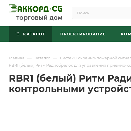
КАТАЛОГ
ПРОЕКТИРОВАНИЕ
КО
—
—
Главная
Каталог
Системы охранно-пожарной сигна
RBR1 (белый) Ритм Радиобрелок для управления приемно-к
RBR1 (белый) Ритм Рад
контрольными устройс