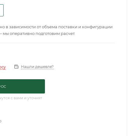
о в зависимости от объема поставки и конфигурации
— мы оперативно подготовим расчет.
Нашли дешевле?
осу
РОС
тся с вами и уточнят
о