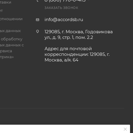
тавки
ЗАКАЗАТЬ ЗВОНОК
ет
 отношении
info@accordsb.ru
ых данных
129085, г. Москва, Годовикова
ул., д. 9, стр. 1, пом. 2.2
 обработку
ых данных с
Адрес для почтовой
рвиса
корреспонденции: 129085, г.
етрика»
Москва, а/я. 64
 является публичной офертой, определяемой положениями