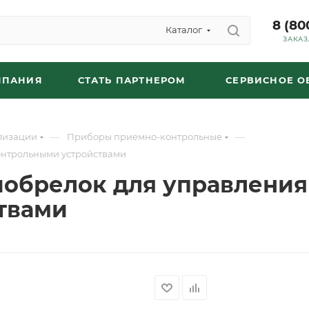
8 (80
Каталог
ЗАКАЗ
МПАНИЯ
СТАТЬ ПАРТНЕРОМ
СЕРВИСНОЕ 
—
—
лизации
Приборы приемно-контрольные
онтрольными устройствами
иобрелок для управления
твами