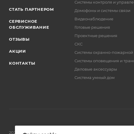
Системы контроля и управле
СТАТЬ ПАРТНЕРОМ
Домофоны и системы связи
Видеонаблюдение
СЕРВИСНОЕ
ОБСЛУЖИВАНИЕ
Готовые решения
Проектные решения
ОТЗЫВЫ
СКС
АКЦИИ
Системы охранно-пожарной
Системы оповещения и тран
КОНТАКТЫ
Деловые аксессуары
Система умный дом
2026 © Обращаем Ваше внимание на то, что вся информаци