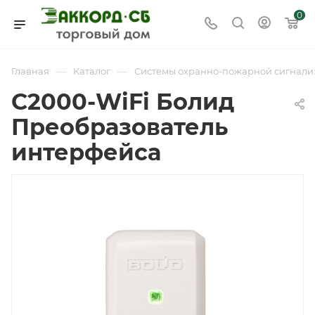
0
—
—
Главная
Каталог
Системы охранно-пожарной сигнали
С2000-WiFi Болид
Преобразователь
интерфейса