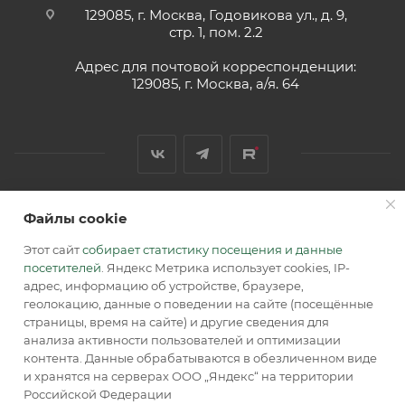
129085, г. Москва, Годовикова ул., д. 9,
стр. 1, пом. 2.2
Адрес для почтовой корреспонденции:
129085, г. Москва, а/я. 64
Файлы cookie
2026 © Обращаем Ваше внимание на то, что вся
информация, размещенная на сайте, носит
Этот сайт
собирает статистику посещения и данные
информационный характер и не является публичной
посетителей
. Яндекс Метрика использует cookies, IP-
офертой, определяемой положениями Статьи 437 (2) ГК РФ.
адрес, информацию об устройстве, браузере,
геолокацию, данные о поведении на сайте (посещённые
страницы, время на сайте) и другие сведения для
анализа активности пользователей и оптимизации
контента. Данные обрабатываются в обезличенном виде
и хранятся на серверах ООО „Яндекс“ на территории
Российской Федерации
В КОРЗИНУ