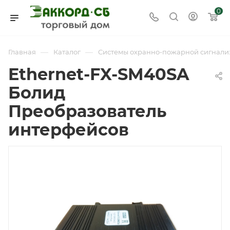
0
—
—
Главная
Каталог
Системы охранно-пожарной сигнали
Ethernet-FX-SM40SA
Болид
Преобразователь
интерфейсов