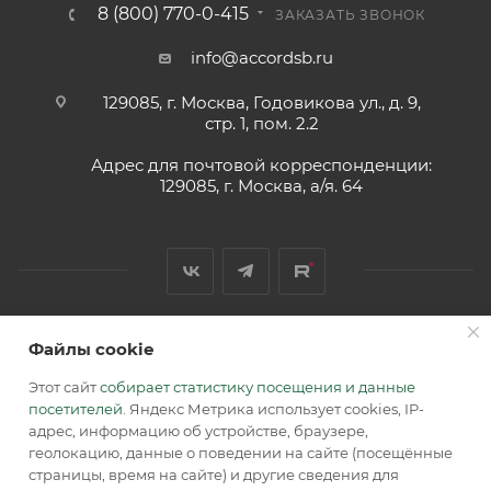
8 (800) 770-0-415
ЗАКАЗАТЬ ЗВОНОК
info@accordsb.ru
129085, г. Москва, Годовикова ул., д. 9,
стр. 1, пом. 2.2
Адрес для почтовой корреспонденции:
129085, г. Москва, а/я. 64
Файлы cookie
2026 © Обращаем Ваше внимание на то, что вся
информация, размещенная на сайте, носит
Этот сайт
собирает статистику посещения и данные
информационный характер и не является публичной
посетителей
. Яндекс Метрика использует cookies, IP-
офертой, определяемой положениями Статьи 437 (2) ГК РФ.
адрес, информацию об устройстве, браузере,
геолокацию, данные о поведении на сайте (посещённые
страницы, время на сайте) и другие сведения для