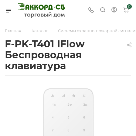
0
—
—
Главная
Каталог
Системы охранно-пожарной сигнали
F-PK-T401 IFlow
Беспроводная
клавиатура