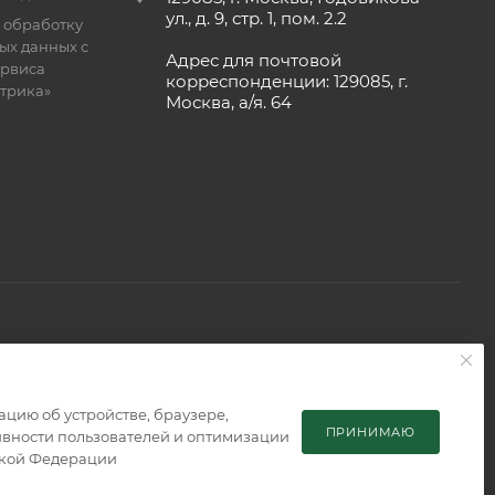
ул., д. 9, стр. 1, пом. 2.2
 обработку
ых данных с
Адрес для почтовой
рвиса
корреспонденции: 129085, г.
етрика»
Москва, а/я. 64
 является публичной офертой, определяемой положениями
мацию об устройстве, браузере,
ПРИНИМАЮ
тивности пользователей и оптимизации
ской Федерации