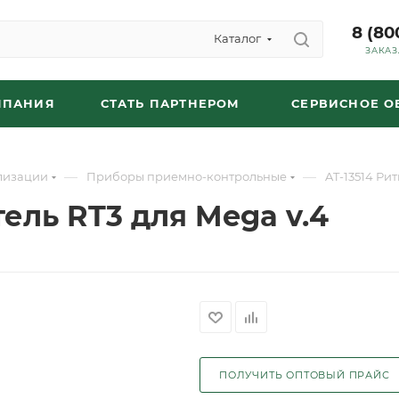
8 (80
Каталог
ЗАКАЗ
МПАНИЯ
СТАТЬ ПАРТНЕРОМ
СЕРВИСНОЕ 
—
—
лизации
Приборы приемно-контрольные
AT-13514 Ри
ель RT3 для Mega v.4
ПОЛУЧИТЬ ОПТОВЫЙ ПРАЙС