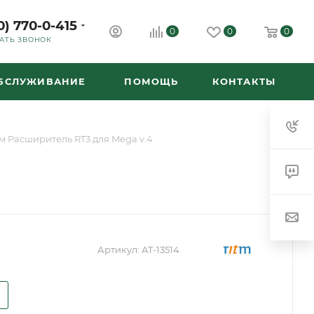
0) 770-0-415
0
0
0
АТЬ ЗВОНОК
ОБСЛУЖИВАНИЕ
ПОМОЩЬ
КОНТАКТЫ
тм Расширитель RT3 для Mega v.4
Артикул:
AT-13514