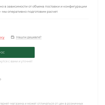
о в зависимости от объема поставки и конфигурации
— мы оперативно подготовим расчет.
Нашли дешевле?
осу
РОС
тся с вами и уточнят
о
тернет-магазина и может отличаться от цен в розничных