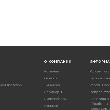
О КОМПАНИИ
ИНФОРМА
Команда
Условия оп
Отзывы
Гарантия на
ния доступом
Лицензии
Условия дос
Вебинары
Вопрос-отв
Видеообзоры
Политика в
обработки
Новости
персональн