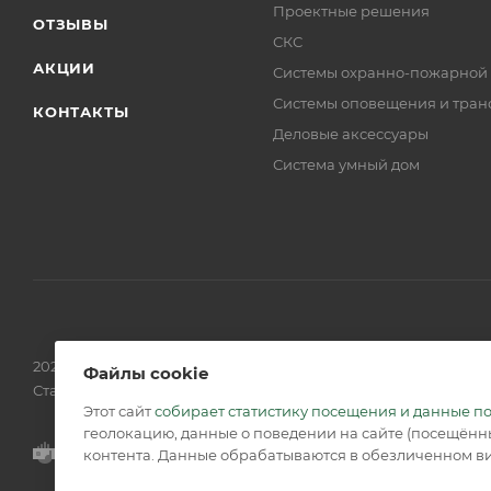
Проектные решения
ОТЗЫВЫ
СКС
АКЦИИ
Системы охранно-пожарной
Системы оповещения и тран
КОНТАКТЫ
Деловые аксессуары
Система умный дом
2026 © Обращаем Ваше внимание на то, что вся информаци
Файлы cookie
Статьи 437 (2) ГК РФ.
Этот сайт
собирает статистику посещения и данные п
геолокацию, данные о поведении на сайте (посещённы
контента. Данные обрабатываются в обезличенном ви