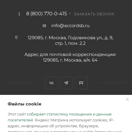
8 (800) 770-0-415
ЗАКАЗАТЬ ЗВОНОК
info@accordsb.ru
129085, г. Москва, Годовикова ул., д. 9,
стр. 1, пом. 2.2
Адрес для почтовой корреспонденции:
129085, г. Москва, а/я. 64
Файлы cookie
2026 © Обращаем Ваше внимание на то, что вся
информация, размещенная на сайте, носит
Этот сайт
собирает статистику посещения и данные
информационный характер и не является публичной
посетителей
. Яндекс Метрика использует cookies, IP-
офертой, определяемой положениями Статьи 437 (2) ГК РФ.
адрес, информацию об устройстве, браузере,
геолокацию, данные о поведении на сайте (посещённые