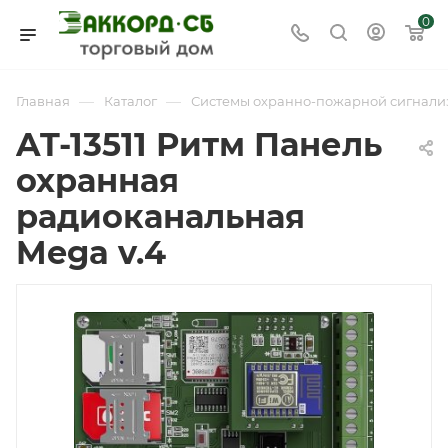
0
—
—
Главная
Каталог
Системы охранно-пожарной сигнали
AT-13511 Ритм Панель
охранная
радиоканальная
Mega v.4