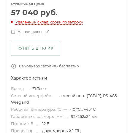
Розничная цена
57 040
руб.
Удаленный склад: сроки по запросу
Нашли дешевле?
КУПИТЬ В 1 КЛИК
Самовывоз сегодня - бесплатно
Характеристики
Бренд
—
ZKTeco
Сетевой интерфейс
—
сетевой порт (TCP/IP), RS-485,
Wiegand
Рабочая температура, °С
—
-10 °С… +45 °C
Габаритные размеры, мм
—
92x262x24 мм
Питание, В
—
12 В
Процессор
—
двухъядерный 1 ГГц