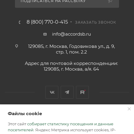
ПОДПИСАТЬСЯ НА РАССЫЛКУ
8 (800) 770-0-415
ЗАКАЗАТЬ ЗВОНОК
info@accordsb.ru
129085, г. Москва, Годовикова ул., д. 9,
стр. 1, пом. 2.2
Адрес для почтовой корреспонденции:
129085, г. Москва, а/я. 64
Файлы cookie
2026 © Обращаем Ваше внимание на то, что вся
информация, размещенная на сайте, носит
Этот сайт
собирает статистику посещения и данные
информационный характер и не является публичной
посетителей
. Яндекс Метрика использует cookies, IP-