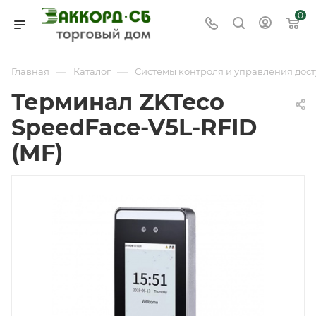
0
—
—
Главная
Каталог
Системы контроля и управления дост
Терминал ZKTeco
SpeedFace-V5L-RFID
(MF)