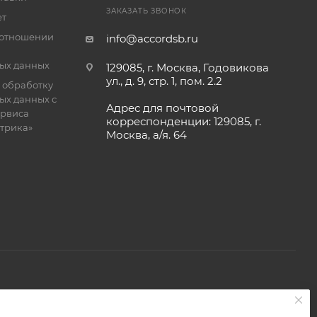
ЗАКАЗАТЬ ЗВОНОК
ет
 отношении
info@accordsb.ru
ых данных
129085, г. Москва, Годовикова
ул., д. 9, стр. 1, пом. 2.2
 обработку
ых данных с
Адрес для почтовой
рвиса
корреспонденции: 129085, г.
етрика»
Москва, а/я. 64
 является публичной офертой, определяемой положениями