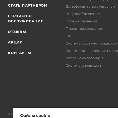
СТАТЬ ПАРТНЕРОМ
Домофоны и системы связи
Видеонаблюдение
СЕРВИСНОЕ
ОБСЛУЖИВАНИЕ
Готовые решения
Проектные решения
ОТЗЫВЫ
СКС
АКЦИИ
Системы охранно-пожарной
Системы оповещения и тран
КОНТАКТЫ
Деловые аксессуары
Система умный дом
2026 © Обращаем Ваше внимание на то, что вся информаци
Файлы cookie