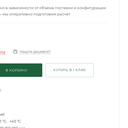
о в зависимости от объема поставки и конфигурации
— мы оперативно подготовим расчет.
Нашли дешевле?
осу
КУПИТЬ В 1 КЛИК
В КОРЗИНУ
о
net
1 °С… +45 °C