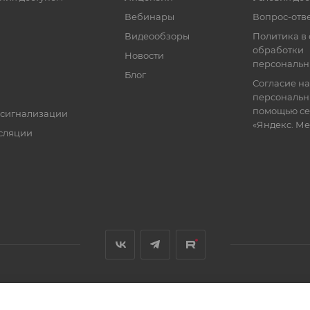
Вебинары
Вопрос-отв
Видеообзоры
Политика в
обработки
Новости
персональн
Блог
Согласие на
персональн
помощью се
 сигнализации
«Яндекс. М
сляции
я, размещенная на сайте, носит информационный характер и не