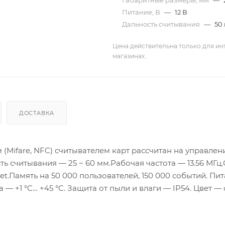
Габаритные размеры, мм
—
Питание, В
—
12 В
Дальность считывания
—
50
Цена действительна только для ин
магазинах .
ДОСТАВКА
(Mifare, NFC) считывателем карт рассчитан на управле
ь считывания — 25 ~ 60 мм.Рабочая частота — 13.56 МГц
t.Память на 50 000 пользователей, 150 000 событий. Пи
 — +1 °С… +45 °C. Защита от пыли и влаги — IP54. Цвет —