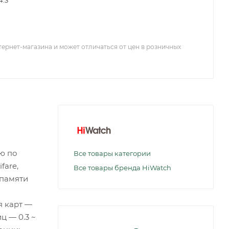
4.3"
тернет-магазина и может отличаться от цен в розничных
ю по
Все товары категории
fare,
Все товары бренда HiWatch
 памяти
я карт —
ц — 0.3 ~