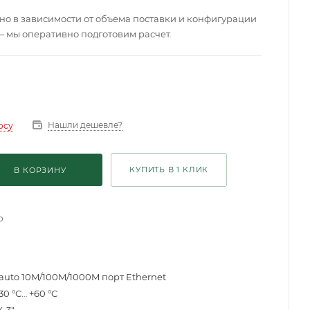
о в зависимости от объема поставки и конфигурации
— мы оперативно подготовим расчет.
Нашли дешевле?
осу
КУПИТЬ В 1 КЛИК
В КОРЗИНУ
о
 auto 10M/100M/1000M порт Ethernet
30 °С… +60 °С