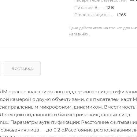
Габаритные размеры, мм
—
Питание, В
—
12 В
Степень защиты
—
IP65
Цена действительна только для ин
магазинах .
ДОСТАВКА
341M с распознаванием лиц поддерживает идентификаци
вой камерой с двумя объективами, считывателем карт Mi
всенаправленным микрофоном, динамиком. Вместимость
й. Детекцию подлинности биометрических данных лица
inux. Параметры аутентификации: Расстояние считывани
познавания лица — до 0.2 с.Расстояние распознавания ли