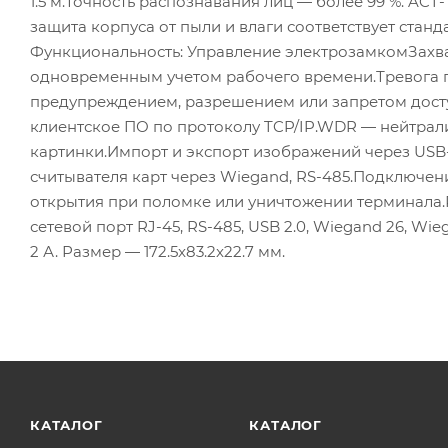
1.5 м.Точность распознавания лиц — более 99 %. AC
защита корпуса от пыли и влаги соответствует станда
Функциональность: Управление электрозамкомЗахва
одновременным учетом рабочего времени.Тревога п
предупреждением, разрешением или запретом дост
клиентское ПО по протоколу TCP/IP.WDR — нейтрал
картинки.Импорт и экспорт изображений через US
считывателя карт через Wiegand, RS-485.Подключен
открытия при поломке или уничтожении терминала.Р
сетевой порт RJ-45, RS-485, USB 2.0, Wiegand 26, Wie
2 А. Размер — 172.5x83.2x22.7 мм.
КАТАЛОГ
КАТАЛОГ