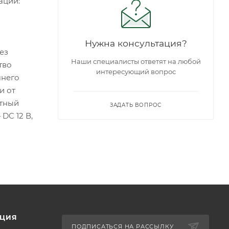
ации:
Нужна консультация?
ез
Наши специалисты ответят на любой
тво
интересующий вопрос
шнего
и от
итный
ЗАДАТЬ ВОПРОС
DC 12 В,
ЦИЯ
ПОДПИСАТЬСЯ НА РАССЫЛКУ