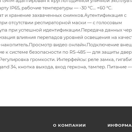
T-T1341M адаптирован к круглогодичной уличной эксплуат
рту IP65, рабочие температуры — -30 °C… +60 °C.
т и хранение захваченных снимков.Аутентификация с
ри отсутствии респираторной маски — с голосовым
упа при успешной идентификации.Передача данных чер
изация влияния перепадов уровней освещения на качес
B-накопитель.Просмотр видео онлайн.Подключение вне
ие к системе безопасности по RS-485 — для защиты двер
егулировка громкости. Интерфейсы: реле замка, гигаб
gand 34, кнопка выхода, вход геркона, тампер. Питание — 
О КОМПАНИИ
ИНФОРМА