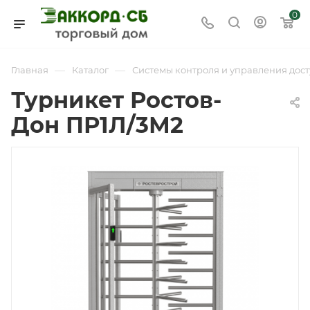
0
—
—
Главная
Каталог
Системы контроля и управления дост
Турникет Ростов-
Дон ПР1Л/3М2