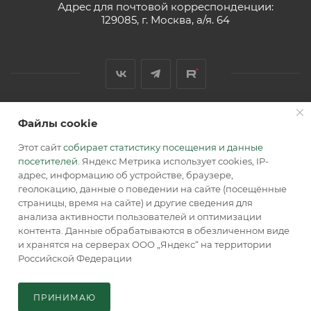
Адрес для почтовой корреспонденции:
129085, г. Москва, а/я. 64
Файлы cookie
2026 © Обращаем Ваше внимание на то, что вся
информация, размещенная на сайте, носит
Этот сайт
собирает статистику посещения и данные
информационный характер и не является публичной
посетителей
. Яндекс Метрика использует cookies, IP-
офертой, определяемой положениями Статьи 437 (2) ГК РФ.
адрес, информацию об устройстве, браузере,
геолокацию, данные о поведении на сайте (посещённые
страницы, время на сайте) и другие сведения для
анализа активности пользователей и оптимизации
контента. Данные обрабатываются в обезличенном виде
и хранятся на серверах ООО „Яндекс“ на территории
Российской Федерации
В КОРЗИНУ
ПРИНИМАЮ