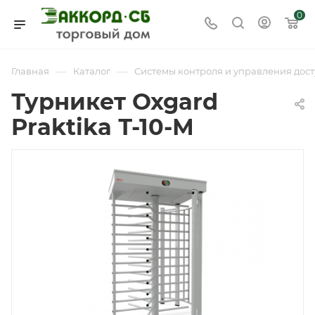
0
—
—
Главная
Каталог
Системы контроля и управления дост
Турникет Oxgard
Praktika Т-10-М