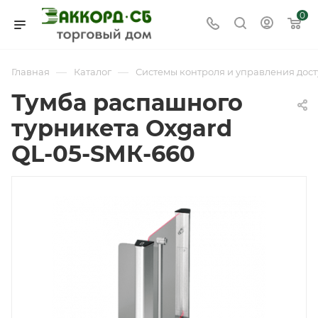
0
—
—
Главная
Каталог
Системы контроля и управления дост
Тумба распашного
турникета Oxgard
QL-05-SMК-660