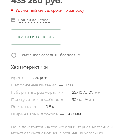
435 280
руб.
Удаленный склад: сроки по запросу
Нашли дешевле?
КУПИТЬ В 1 КЛИК
Самовывоз сегодня - бесплатно
Характеристики
Бренд
—
Oxgard
Напряжение питания
—
12 В
Габаритные размеры, мм
—
25x107x107 мм
Пропускная способность
—
30 чел/мин
Вес нетто, кг
—
0.5 кг
Ширина зоны прохода
—
660 мм
Цена действительна только для интернет-магазина и
может отличаться от цен в розничных магазинах .