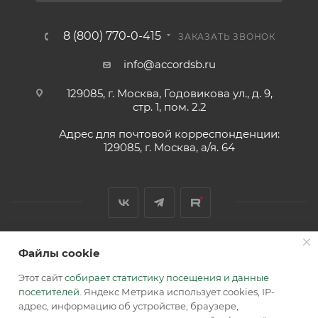
8 (800) 770-0-415
ЗАКАЗАТЬ ЗВОНОК
info@accordsb.ru
129085, г. Москва, Годовикова ул., д. 9,
стр. 1, пом. 2.2
Адрес для почтовой корреспонденции:
129085, г. Москва, а/я. 64
Файлы cookie
2026 © Обращаем Ваше внимание на то, что вся
информация, размещенная на сайте, носит
Этот сайт
собирает статистику посещения и данные
информационный характер и не является публичной
посетителей
. Яндекс Метрика использует cookies, IP-
офертой, определяемой положениями Статьи 437 (2) ГК РФ.
адрес, информацию об устройстве, браузере,