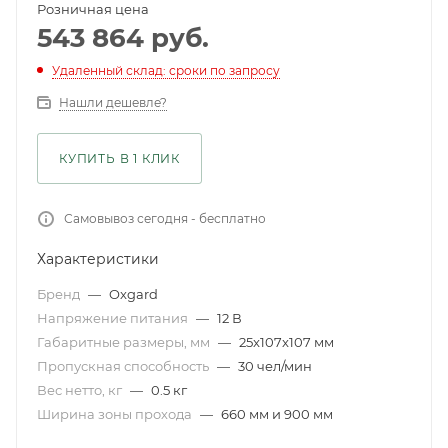
Розничная цена
543 864
руб.
Удаленный склад: сроки по запросу
Нашли дешевле?
КУПИТЬ В 1 КЛИК
Самовывоз сегодня - бесплатно
Характеристики
Бренд
—
Oxgard
Напряжение питания
—
12 В
Габаритные размеры, мм
—
25x107x107 мм
Пропускная способность
—
30 чел/мин
Вес нетто, кг
—
0.5 кг
Ширина зоны прохода
—
660 мм и 900 мм