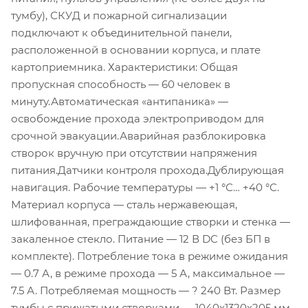
тумбу), СКУД и пожарной сигнализации
подключают к объединительной панели,
расположенной в основании корпуса, и плате
картоприемника. Характеристики: Общая
пропускная способность — 60 человек в
минуту.Автоматическая «антипаника» —
освобождение прохода электроприводом для
срочной эвакуации.Аварийная разблокировка
створок вручную при отсутствии напряжения
питания.Датчики контроля прохода.Дублирующая
навигация. Рабочие температуры — +1 °С… +40 °С.
Материал корпуса — сталь нержавеющая,
шлифованная, преграждающие створки и стенка —
закаленное стекло. Питание — 12 В DC (без БП в
комплекте). Потребление тока в режиме ожидания
— 0.7 А, в режиме прохода — 5 А, максимальное —
7.5 А. Потребляемая мощность — ? 240 Вт. Размер
тумбы с прижатыми створками — 1040x1320x205 мм,