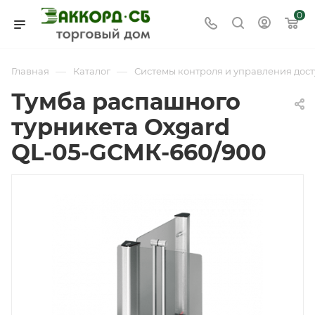
0
—
—
Главная
Каталог
Системы контроля и управления дост
Тумба распашного
турникета Oxgard
QL-05-GCMК-660/900