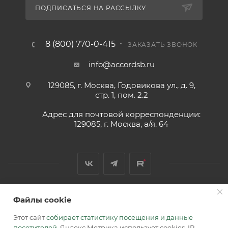
ПОДПИСАТЬСЯ НА РАССЫЛКУ
8 (800) 770-0-415
ЗАКАЗАТЬ ЗВОНОК
info@accordsb.ru
129085, г. Москва, Годовикова ул., д. 9,
стр. 1, пом. 2.2
Адрес для почтовой корреспонденции:
129085, г. Москва, а/я. 64
Файлы cookie
2026 © Обращаем Ваше внимание на то, что вся
информация, размещенная на сайте, носит
Этот сайт
собирает статистику посещения и данные
информационный характер и не является публичной
посетителей
. Яндекс Метрика использует cookies, IP-