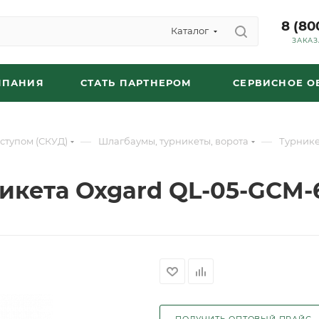
8 (80
Каталог
ЗАКАЗ
МПАНИЯ
СТАТЬ ПАРТНЕРОМ
СЕРВИСНОЕ 
—
—
ступом (СКУД)
Шлагбаумы, турникеты, ворота
Турнике
икета Oxgard QL-05-GCM-
ПОЛУЧИТЬ ОПТОВЫЙ ПРАЙС