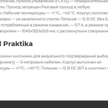
итания, пультов управления и СКУД — объединительная 
ты: Проход запрещен.Разовый проход в любую
 Рабочие температуры — +1 °С… +40 °С. Корпус изготовл
рки — из закаленного стекла. Питание — 12 В DC (без Б
, потребляемый в режиме ожидания, — 0.7 А, в режиме 
творками — 1040x1320x205 мм, с распахнутыми створкам
 Praktika
скими кнопками, для визуального подтверждения выбо
рникету — 5-метровым кабелем. Корпус выполнен из
ры — +1 °С… +40 °С. Питание — 12 В DC (БП в комплект 