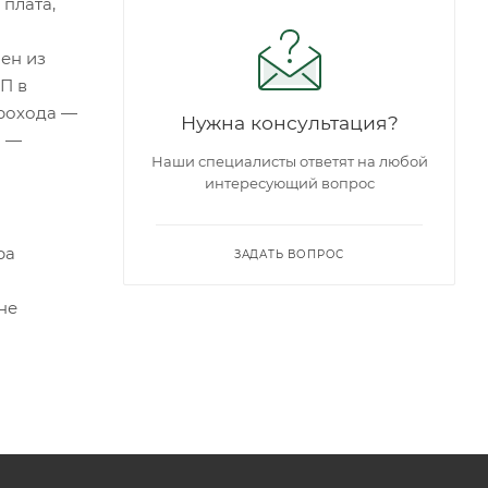
плата,
ен из
П в
прохода —
Нужна консультация?
и —
Наши специалисты ответят на любой
интересующий вопрос
ра
ЗАДАТЬ ВОПРОС
не