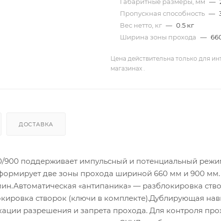
Габаритные размеры, мм
—
Пропускная способность
—
Вес нетто, кг
—
0.5 кг
Ширина зоны прохода
—
66
Цена действительна только для ин
магазинах .
ДОСТАВКА
60/900 поддерживает импульсный и потенциальный реж
формирует две зоны прохода шириной 660 мм и 900 мм.
мин.Автоматическая «антипаника» — разблокировка ств
кировка створок (ключи в комплекте).Дублирующая нав
ации разрешения и запрета прохода. Для контроля про