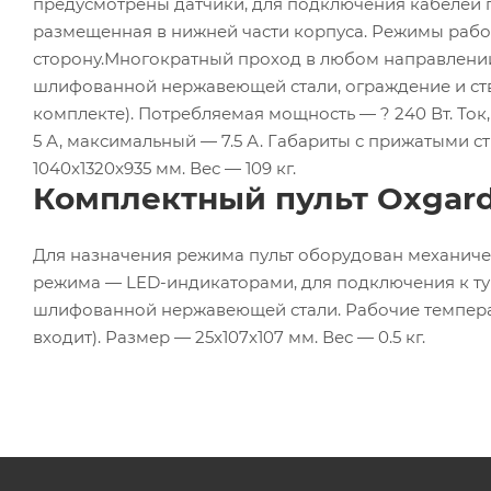
предусмотрены датчики, для подключения кабелей п
размещенная в нижней части корпуса. Режимы рабо
сторону.Многократный проход в любом направлении.
шлифованной нержавеющей стали, ограждение и ство
комплекте). Потребляемая мощность — ? 240 Вт. Ток
5 А, максимальный — 7.5 А. Габариты с прижатыми с
1040x1320x935 мм. Вес — 109 кг.
Комплектный пульт Oxgard
Для назначения режима пульт оборудован механиче
режима — LED-индикаторами, для подключения к ту
шлифованной нержавеющей стали. Рабочие температу
входит). Размер — 25x107x107 мм. Вес — 0.5 кг.