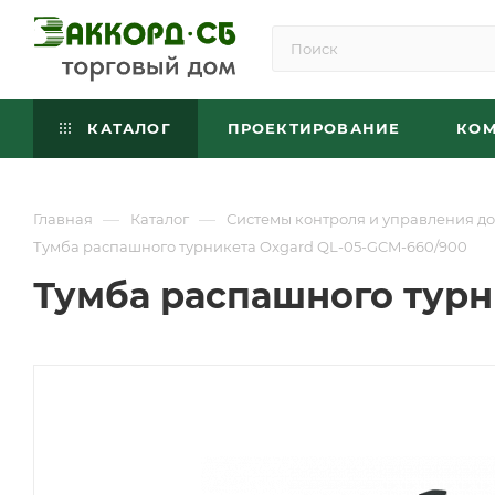
КАТАЛОГ
ПРОЕКТИРОВАНИЕ
КО
—
—
Главная
Каталог
Системы контроля и управления до
Тумба распашного турникета Oxgard QL-05-GCM-660/900
Тумба распашного турн