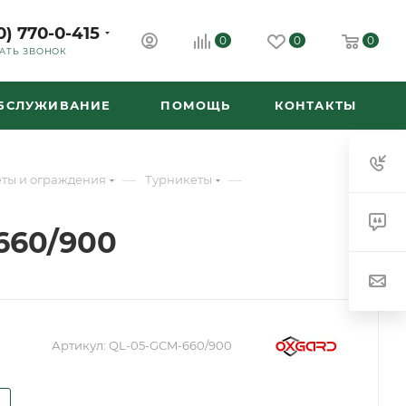
0) 770-0-415
0
0
0
АТЬ ЗВОНОК
ОБСЛУЖИВАНИЕ
ПОМОЩЬ
КОНТАКТЫ
—
—
ты и ограждения
Турникеты
660/900
Артикул:
QL-05-GCM-660/900