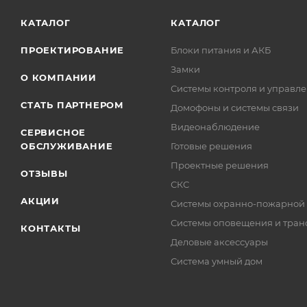
КАТАЛОГ
КАТАЛОГ
ПРОЕКТИРОВАНИЕ
Блоки питания и АКБ
Замки
О КОМПАНИИ
Системы контроля и управле
СТАТЬ ПАРТНЕРОМ
Домофоны и системы связи
Видеонаблюдение
СЕРВИСНОЕ
ОБСЛУЖИВАНИЕ
Готовые решения
Проектные решения
ОТЗЫВЫ
СКС
АКЦИИ
Системы охранно-пожарной
Системы оповещения и тран
КОНТАКТЫ
Деловые аксессуары
Система умный дом