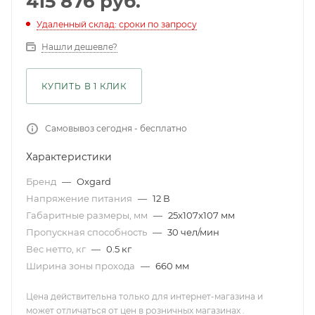
415 876
руб.
Удаленный склад: сроки по запросу
Нашли дешевле?
КУПИТЬ В 1 КЛИК
Самовывоз сегодня - бесплатно
Характеристики
Бренд
—
Oxgard
Напряжение питания
—
12 В
Габаритные размеры, мм
—
25x107x107 мм
Пропускная способность
—
30 чел/мин
Вес нетто, кг
—
0.5 кг
Ширина зоны прохода
—
660 мм
Цена действительна только для интернет-магазина и
может отличаться от цен в розничных магазинах .