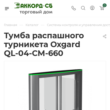
0
—
—
Главная
Каталог
Системы контроля и управления дост
Тумба распашного
турникета Oxgard
QL-04-CM-660