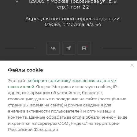
129085, г. Москва, Годовикова ул., д. 9,
стр. 1, пом. 2.2
Адрес для почтовой корреспонденции:
129085, г. Москва, а/я. 64
Файлы cookie
2026 © Обращаем Ваше внимание на то, что вся
информация, размещенная на сайте, носит
Этот сайт
собирает статистику посещения и данные
информационный характер и не является публичной
посетителей
. Яндекс Метрика использует cookies, IP-
офертой, определяемой положениями Статьи 437 (2) ГК РФ.
адрес, информацию об устройстве, браузере,
геолокацию, данные о поведении на сайте (посещённые
страницы, время на сайте) и другие сведения для
анализа активности пользователей и оптимизации
контента. Данные обрабатываются в обезличенном виде
и хранятся на серверах ООО „Яндекс“ на территории
Российской Федерации
В КОРЗИНУ