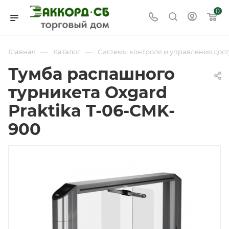
0
—
—
Главная
Каталог
Системы контроля и управления дост
Тумба распашного
турникета Oxgard
Praktika T-06-CMK-
900