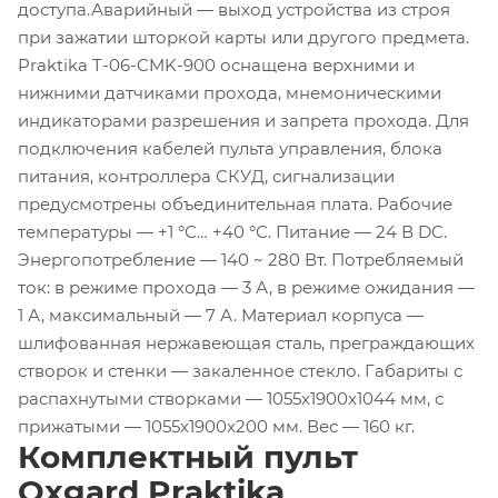
доступа.Аварийный — выход устройства из строя
при зажатии шторкой карты или другого предмета.
Praktika T-06-CMK-900 оснащена верхними и
нижними датчиками прохода, мнемоническими
индикаторами разрешения и запрета прохода. Для
подключения кабелей пульта управления, блока
питания, контроллера СКУД, сигнализации
предусмотрены объединительная плата. Рабочие
температуры — +1 °С… +40 °С. Питание — 24 В DC.
Энергопотребление — 140 ~ 280 Вт. Потребляемый
ток: в режиме прохода — 3 А, в режиме ожидания —
1 А, максимальный — 7 А. Материал корпуса —
шлифованная нержавеющая сталь, преграждающих
створок и стенки — закаленное стекло. Габариты с
распахнутыми створками — 1055x1900x1044 мм, с
прижатыми — 1055x1900x200 мм. Вес — 160 кг.
Комплектный пульт
Oxgard Praktika